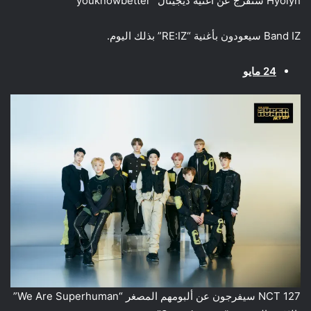
Hyolyn ستفرج عن أغنية ديجيتال “youknowbetter”
Band IZ سيعودون بأغنية “RE:IZ” بذلك اليوم.
24 مايو
NCT 127 سيفرجون عن ألبومهم المصغر “We Are Superhuman”