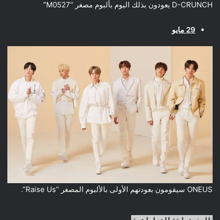
D-CRUNCH يعودون بذلك اليوم بألبوم مصغر “M0527”
29 مايو
ONEUS سيقومون بعودتهم الأولى بالألبوم المصغر “Raise Us”.
المزيد لتتطلعوا له :