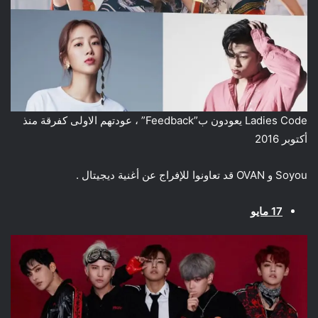
Ladies Code يعودون ب”Feedback” ، عودتهم الاولى كفرقة منذ
أكتوبر 2016
Soyou و OVAN قد تعاونوا للإفراج عن أغنية ديجيتال .
17 مايو