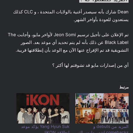
Dean شارك بأنه سيصدر أغنية بالولايات المتحدة ، و CLC كذلك
يستعدون للعودة بأواخر الشهر.
تم الإعلان على تأجيل ترسيم Jeon Somi لأواخر مايو، وأجابت The
Black Label عن ذلك بأنه لم يتم تحديد أي موعد بعد. الصور
التشويقية قد تم الإفراج عنها الآن مع الوعد بأن إنطلاقتها قريبة.
أي من إصدارات مايو قد تشوقتم لها أكثر ؟
مرتبط
المزيد من debuts و
Yang Hyun Suk يؤكد موعد
comebacks لشهر مارس التي
انطلاقة iKON!