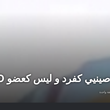
ينيي كفرد و ليس كعضو EXO
ة واحدة