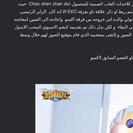
حسب تقارير السابقة . اكد الخبر ان TAO عين كمروج وسفير للاحداث العاب الصينية للمحمول Chao shen zhan dui حيث
حضر حفل افتتاح اللعبة في 3 من يونيو . في هذا الحدث لم يتم ربط او ذكر علاقة تاو بفرقة EXO الا انه كان الرابر الرئيسي
رقة مع انه واجه مشاكل مع شركة sm entertainment وتولي والده امر خروجه من فرقة اكسو واعادته الى الصين لمعاجته
 البقاء و لكن بدل ذلك تم تقديمه كنجم الاسيوي المحب الايدول
ا لأخذ الصور و إلتقى بمعجبيه الذي قام بتوقيع الصور لهم.خلال وسط
او العضو السابق لاكسو