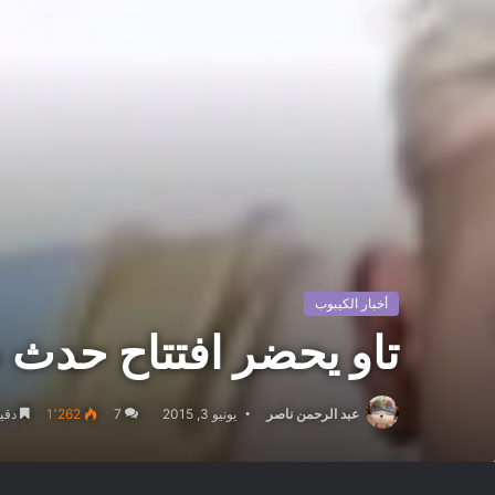
أخبار الكيبوب
تاو يحضر افتتاح حدث ص
عبد الرحمن ناصر
يونيو 3, 2015
7
1٬262
دقيق