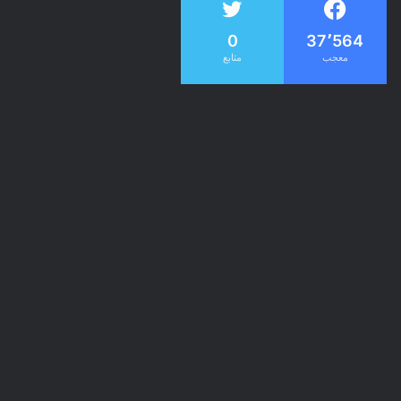
0
37٬564
معجب
متابع