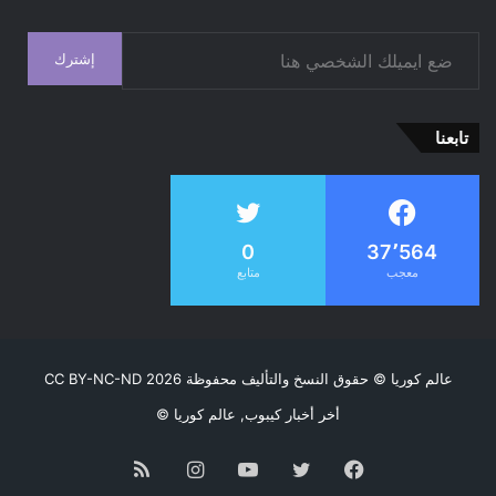
ضع ايميلك الشخصي هنا
إشترك
تابعنا
0
37٬564
معجب
متابع
عالم كوريا
© حقوق النسخ والتأليف محفوظة CC BY-NC-ND 2026
أخر أخبار كيبوب, عالم كوريا ©
فيسبوك
تويتر
يوتيوب
انستقرام
ملخص