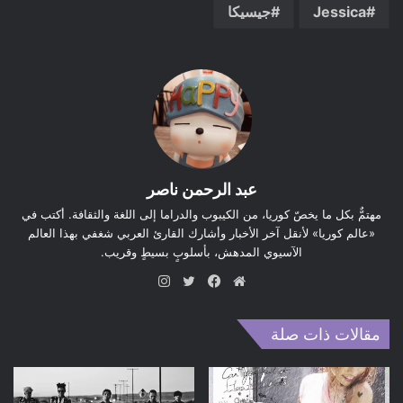
Jessica
جيسيكا
عبد الرحمن ناصر
مهتمٌّ بكل ما يخصّ كوريا، من الكيبوب والدراما إلى اللغة والثقافة. أكتب في
«عالم كوريا» لأنقل آخر الأخبار وأشارك القارئ العربي شغفي بهذا العالم
الآسيوي المدهش، بأسلوبٍ بسيطٍ وقريب.
موق
في
تويت
انس
ع
سب
ر
تقر
الوي
وك
ام
مقالات ذات صلة
ب