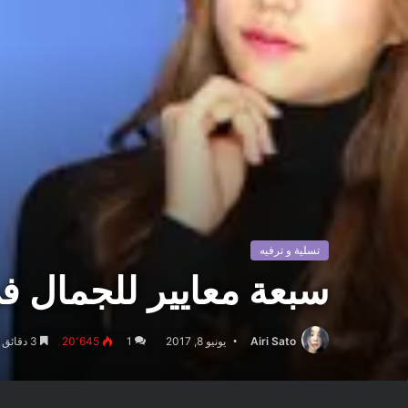
تسلية و ترفيه
سبعة معايير للجمال ف
Airi Sato
يونيو 8, 2017
1
20٬645
3 دقائق