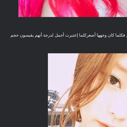
, فكلما كان وجهها أصغركلما إعتبرت أجمل لدرجة أنهم يقيسون حجم
ضع ايميلك الشخصي هنا