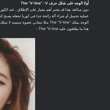
أولا الوجه على شكل حرف
The “V-line” : V
دون مبالغة ,هذا قد يعتبر أهم معيار على الإطلاق , عند الك
عملية تجميل أو شراء آلة رائجة جدا في كوريا تجعله يصبح كذ
الوجه يملك “The “V-line مثلا تيفاني عضوة سنسد لا تملك شكل الوجه المقدس عند الكوريين ولكن الأغلبية يلجئن للتجميل
هذا ما يطلقون عليه The “V-line :