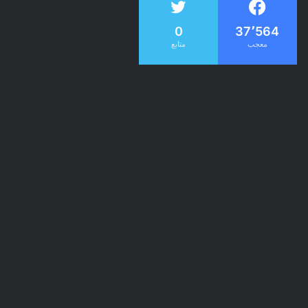
0
37٬564
معجب
متابع