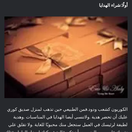
أولًا:شراء الهدايا
الكوريون كشعب ودود.فمن الطبيعي حين تذهب لمنزل صديق كوري
عليك أن تحضر هدية .ولاتنسى أيضا الهدايا في المناسبات .وهدية
لطيفة لرئيسك في العمل ستجعل منك محبوبًا للغاية .ولا تقلق علي