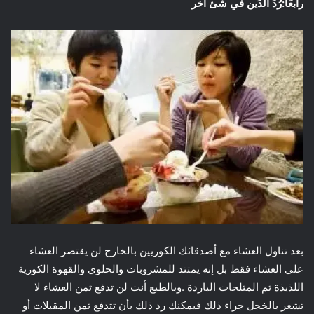
رابعًا:رُدَ الدَين في شئ آخر
بعد تناول العشاء مع أصدقائك الكوريين بالخارج لن يقتصر العشاء
علي العشاء فقط بل إنه يمتتد للمشروبات والحلوي والقهوة الكورية
اللذيذة ثم المثلجات الباردة .وبالطبع أنت لن تدفع ثمن العشاء لا
تشعر بالخجل جراء ذلك فيمكنك رد ذلك بأن تتدفع ثمن المقبلات أو