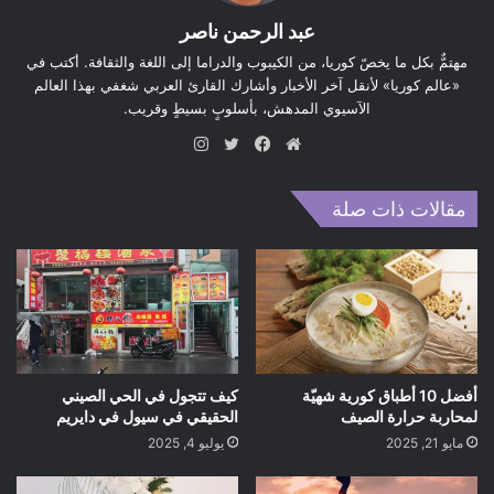
عبد الرحمن ناصر
مهتمٌّ بكل ما يخصّ كوريا، من الكيبوب والدراما إلى اللغة والثقافة. أكتب في
«عالم كوريا» لأنقل آخر الأخبار وأشارك القارئ العربي شغفي بهذا العالم
الآسيوي المدهش، بأسلوبٍ بسيطٍ وقريب.
موق
في
تويت
انس
ع
سب
ر
تقر
الوي
وك
ام
مقالات ذات صلة
ب
أفضل 10 أطباق كورية شهيّة
كيف تتجول في الحي الصيني
لمحاربة حرارة الصيف
الحقيقي في سيول في دايريم
مايو 21, 2025
يوليو 4, 2025