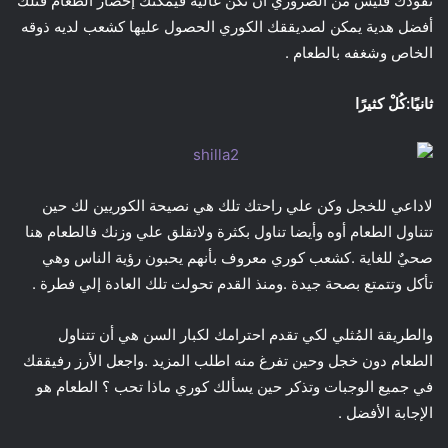
نقودك فليس من الضروري أن تكن غالية فيمكنك إحضار الطعام فتلك
أفضل هدية يمكن لصديققك الكوري الحصول عليها كشعب لديه ذوقه
الخاص وشغفه بالطعام .
ثانيًا:كُلْ كثيرًا
لاداعي للخجل وكن علي راحتك تلك هي نصيحة الكوريين لك حين
تتناول الطعام أوه وأيضا تناول بكثرة ولاتقلق علي وزنك فالطعام هنا
صحيٌ للغاية .كشعب كوري معروف بأنهم يحبون رؤية الناس وهي
تأكل وتتمتع بصحة جيدة .ومنذ القدم تحولت تلك العادة إلي فطرة .
والطريقة المُثلي لكي تقدم احترامك لكبار السن هي أن تتناول
الطعام دون خجل وحين تفرغ منه اطلب المزيد .واجعل الأرز رفيققك
في جميع الوجبات وتذكر حين يسألك كوري ماذا تحب ؟ الطعام هو
الإجابة الأفضل .