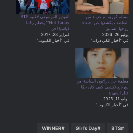
ممثلة كورية أم عزباء تثير
الفيديو الموسيقي لاغنية BTS
التعاطف بكشفها عن اختفاء
“Not Today” يحطم رقما
زوجها السابق
قياسيا اخر
يوليو 26, 2026
فبراير 23, 2017
في "أخبار الكي دراما"
في "أخبار الكيبوب"
معلّمة جي دراغون السابقة من
بيغ بانغ تكشف كيف كان حقًا
قبل الشهرة
يوليو 11, 2026
في "أخبار الكيبوب"
WINNER
Girl’s Day
BTS