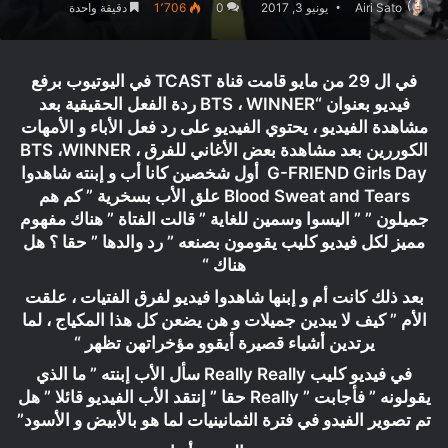
Airi Sato
يونيو 3, 2017
0
1٬706
دقيقة واحدة
في ال 29 من مايو قامت قناة TCAST في اليوتيوب برفع
فيديو بعنوان “BTS ، WINNER ردة الفعل الحقيقية بعد
مشاهدة الفيديو ، يحتوي الفيديو على رد فعل الأباء و الأمهات
الكوررين بعد مشاهدة بعض الأغاني للفرق BTS ،WINNER ،
G-FRIEND Girls Day أول شخصين كانا أب و إبنته شاهدوا
Blood Sweat and Tears علق الأب بسخرية ” كم هم
جميلون ” ” اليسوا وسمين للغاية ” قالت الفتاة ” هناك مفهوم
مميز لكل فيديو كليب يقومون بصنعه ” رد والدها ” حقا ؟ هل
هناك “
بعد ذلك كانت أم و إبنها شاهدوا فيديو لفرق الفتيات ، علقت
الأم ” كيف لا يبدين جميلات و هن يضعن كل هذا المكياج ، لما
يرتدين أشياء قصيرة أيقوو مؤخراتهن تظهر “
في فيديو كليب Really Really سأل الأب إبنته ” ما الذي
يقولونه ” فأجابت ” Really حقا ” إنتقد الأب الفيديو قائلا ” هل
تم تصوير الفيدو في فترة الثمانينيات لما هو بالأبيض و الأسود”