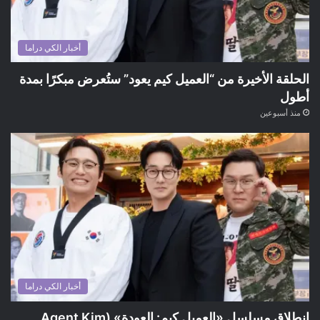
أخبار الكي دراما
الحلقة الأخيرة من “العميل كيم يعود” ستُعرض مبكرًا بمدة
أطول
منذ أسبوعين
أخبار الكي دراما
انطلاق مسلسل «العميل كيم: العودة» (Agent Kim