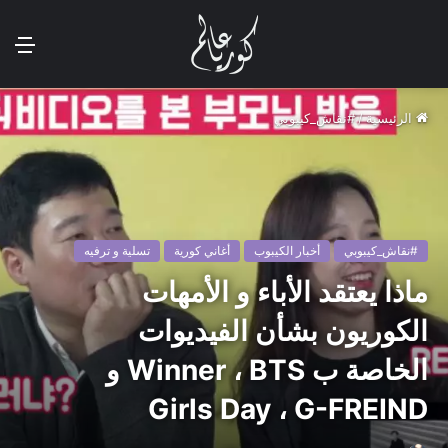
الق
الرئيسية
/
#نقاش_كيبوبي
#نقاش_كيبوبي
أخبار الكيبوب
أغاني كورية
تسلية و ترفيه
ماذا يعتقد الأباء و الأمهات
الكوريون بشأن الفيديوات
الخاصة ب Winner ، BTS و
Girls Day ، G-FREIND