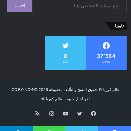
إشترك
تابعنا
0
37٬564
معجب
متابع
عالم كوريا
© حقوق النسخ والتأليف محفوظة CC BY-NC-ND 2026
أخر أخبار كيبوب, عالم كوريا ©
فيسبوك
تويتر
يوتيوب
انستقرام
ملخص
الموقع