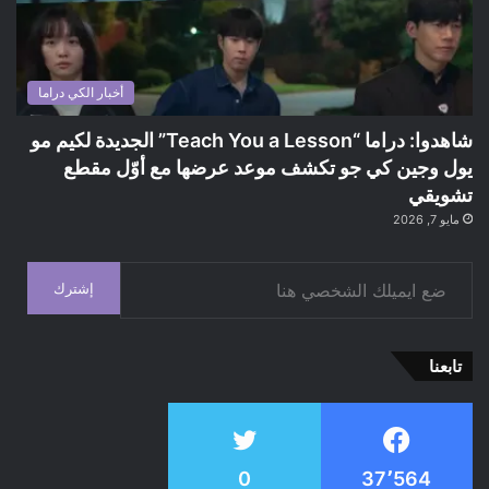
أخبار الكي دراما
شاهدوا: دراما “Teach You a Lesson” الجديدة لكيم مو
يول وجين كي جو تكشف موعد عرضها مع أوّل مقطع
تشويقي
مايو 7, 2026
ضع ايميلك الشخصي هنا
إشترك
تابعنا
0
37٬564