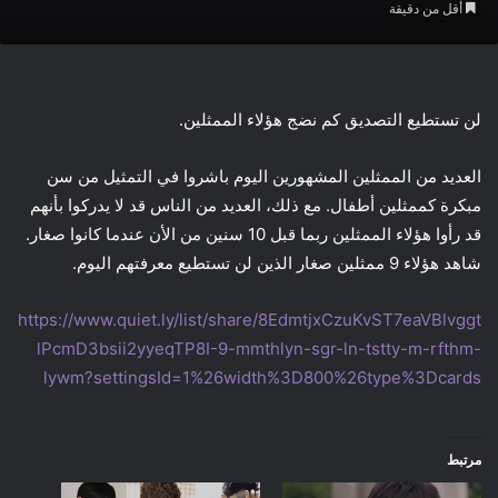
أقل من دقيقة
لن تستطيع التصديق كم نضج هؤلاء الممثلين.
العديد من الممثلين المشهورين اليوم باشروا في التمثيل من سن
مبكرة كممثلين أطفال. مع ذلك، العديد من الناس قد لا يدركوا بأنهم
قد رأوا هؤلاء الممثلين ربما قبل 10 سنين من الأن عندما كانوا صغار.
شاهد هؤلاء 9 ممثلين صغار الذين لن تستطيع معرفتهم اليوم.
https://www.quiet.ly/list/share/8EdmtjxCzuKvST7eaVBlvggt
lPcmD3bsii2yyeqTP8I-9-mmthlyn-sgr-ln-tstty-m-rfthm-
lywm?settingsId=1%26width%3D800%26type%3Dcards
مرتبط