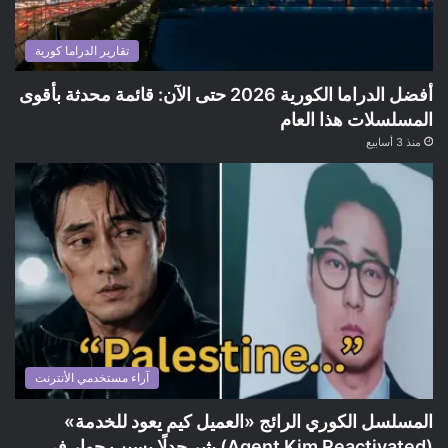
تقارير الدراما كورية
أفضل الدراما الكورية 2026 حتى الآن: قائمة محدثة بأقوى
المسلسلات هذا العام
منذ 3 أسابيع
آراء مستخدمي الأنترنت
المسلسل الكوري الرائج «العميل كيم يعود للخدمة»
(Agent Kim Reactivated) يثير جدلًا بسبب حوار في