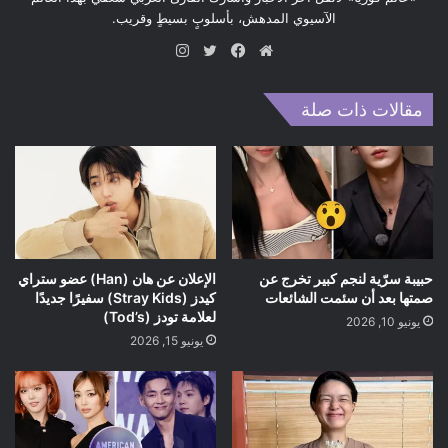
الآسيوي المدهش، بأسلوبٍ بسيطٍ وقريب.
موق
في
تويت
انس
ع
سب
ر
تقر
الوي
وك
ام
مقالات ذات صلة
ب
حبيبة سرّية لنجم كبير تخرج عن
الإعلان عن هان (Han) عضو ستراي
صمتها بعد أن سئمت الشائعات
كيدز (Stray Kids) سفيرًا جديدًا
لعلامة تودز (Tod’s)
يونيو 10, 2026
يونيو 15, 2026