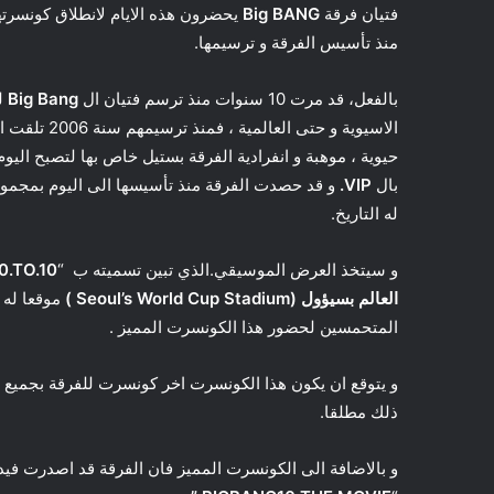
فتيان فرقة
Big BANG
يحضرون هذه الايام لانطلاق كونسرته
منذ تأسيس الفرقة و ترسيمها.
بالفعل، قد مرت 10 سنوات منذ ترسم فتيان ال
Big Bang
ل
الاسيوية و ح
حيوية ، موهبة و انفرادية الفرقة بستيل خاص بها لتصبح الي
بال
VIP.
له التاريخ.
و سيتخذ العرض الموسيقي.الذي تبين تسميته ب “
0.TO.10
العالم بسيؤول (Seoul’s World Cup Stadium )
موقعا له 
المتحمسين لحضور هذا الكونسرت المميز .
و يتوقع ان يكون هذا الكونسرت اخر كونسرت للفرقة بجميع
ذلك مطلقا.
و بالاضافة الى الكونسرت المميز فان الفرقة قد اصدرت فيد