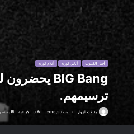
أخبار الكيبوب
أغاني كورية
أفلام كورية
BIG Bang يح
ترسيمهم.
مقالات الزوار
يونيو 30, 2016
0
491
دقيقة و