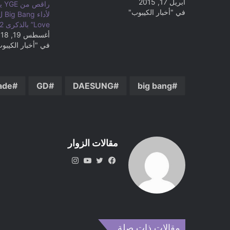
أبريل 17, 2015
را
في "أخبار الكيبوب"
Love” بالذكرى 12 للفرقة
أغسطس 19, 2018
في "أخبار الكيبو
ade
GD
DAESUNG
big bang
مقالات الزوار
في
تويت
يوتي
انس
سب
ر
وب
تقر
وك
ام
مقالات ذات صلة