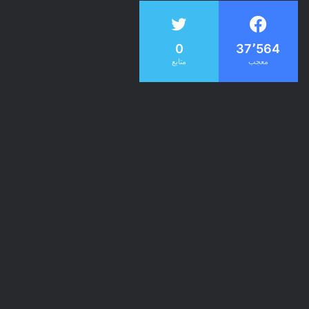
0
37٬564
معجب
متابع