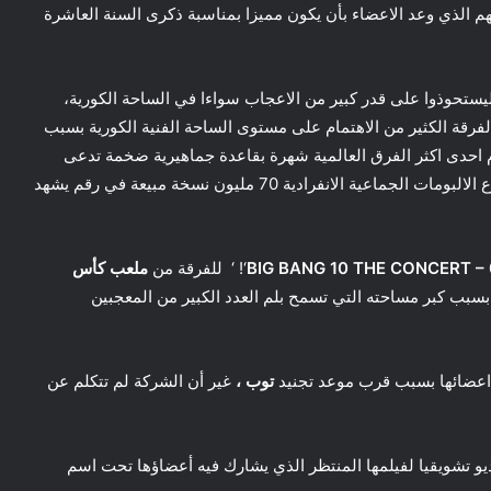
م الذي وعد الاعضاء بأن يكون مميزا بمناسبة ذكرى السنة العاشرة
يستحوذوا على قدر كبير من الاعجاب سواءا في الساحة الكورية،
تى العالمية ، فمنذ ترسيمهم سنة 2006 تلقت الفرقة الكثير من الاهتمام على مستوى الساحة الفنية الكورية بسبب
وم احدى اكثر الفرق العالمية شهرة بقاعدة جماهيرية ضخمة تدعى
و قد حصدت الفرقة منذ تأسيسها الى اليوم بمجموع الالبومات الجماعية الانفرادية 70 مليون نسخة مبيعة في رقم يشهد
BIG BANG 10 THE CONCERT – 
‘! ‘ للفرقة من
ملعب كأس
بسبب كبر مساحته التي تسمح بلم العدد الكبير من المعجبين
 اعضائها بسبب قرب موعد تجنيد
توب ،
غير أن الشركة لم تتكلم عن
يو تشويقيا لفيلمها المنتظر الذي يشارك فيه أعضاؤها تحت اسم