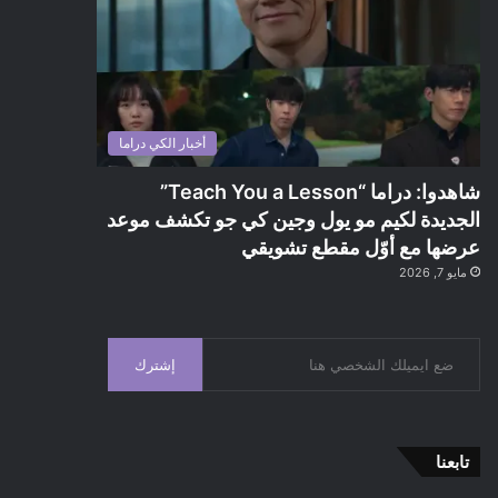
أخبار الكي دراما
شاهدوا: دراما “Teach You a Lesson”
الجديدة لكيم مو يول وجين كي جو تكشف موعد
عرضها مع أوّل مقطع تشويقي
مايو 7, 2026
إشترك
تابعنا