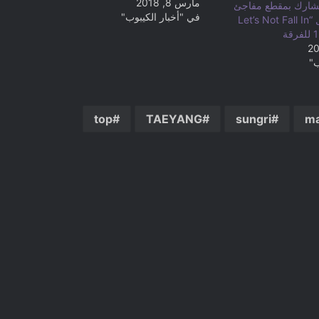
مارس 8, 2018
قص من YGE يشارك بمقطع مفاجئ
في "أخبار الكيبوب"
لأداء Big Bang ل “Let’s Not Fall In
ب"
top
TAEYANG
sungri
m