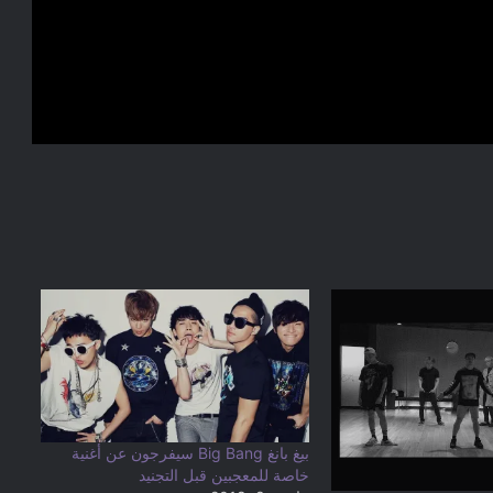
بيغ بانغ Big Bang سيفرجون عن أغنية
خاصة للمعجبين قبل التجنيد