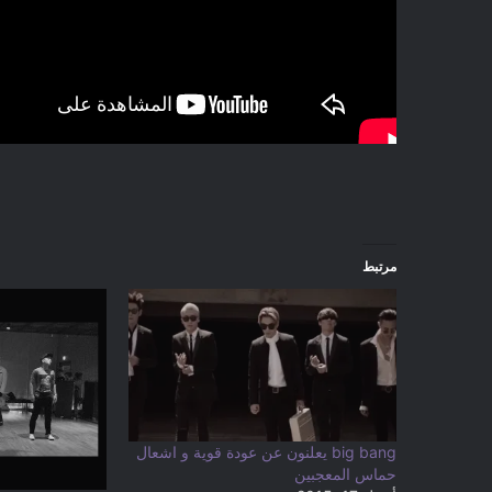
مرتبط
big bang يعلنون عن عودة قوية و اشعال
حماس المعجبين