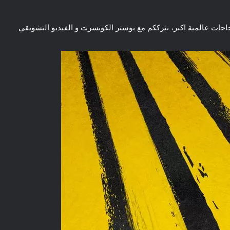
و عقبال سنوات اكثر و نجاحات عالمية اكبر، نترككم مع بوستر الكونسرت و الفيديو التشويقي