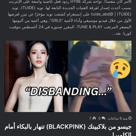
الأمر كان متعمدًا. تواجه شركة HYBE ردود فعل غاضبة واسعة على الإنترنت
بسبب أحدث إصدار لفرقة الفتيات الجديدة التابعة لها، تويد (TUIDE). تويد
(TUIDE) | @tuide_abd على إنستغرام كشفت تويد مؤخرًا عن تيزر لعرضها
الأول من خلال فيديو موسيقي وأداء لأغنية “GRLS”، وهي أغنية من ألبومها
المصغر المرتقب TUNE & PLAY، المقرر صدوره في 24 أغسطس بتوقيت
كوريا. بعد…
منذ 6 ساعات
0
7
جيسو من بلاكبينك (BLACKPINK) تنهار بالبكاء أمام
الكاميرا