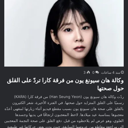
منذ 4 ساعات
0
3
وكالة هان سيونغ يون من فرقة كارا تردّ على القلق
حول صحتها
ردّت وكالة هان سيونغ يون (Han Seung Yeon) من فرقة كارا (KARA)
رسميًا على القلق المتزايد حول صحتها. في الفترة الأخيرة، شعر الكثيرون
بالقلق على صحة هان سيونغ يون بسبب مقطع فيديو أثناء زيارتها لمقهى أعدّه
معجبوها بمناسبة عيد ميلادها. لاحظ المعجبون ارتجافًا في يديها وجسدها
العلوي، وهو عرض لم يلاحظوه من قبل. دفع القلق على صحة النجمة المعجبين
إلى مراجعة مقاطع من عروضها السابقة، حيث بدت بعض حركاتها غير طبيعية