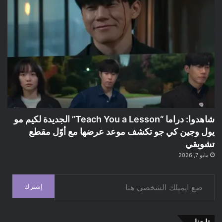
شاهدوا: دراما “Teach You a Lesson” الجديدة لكيم مو
يول وجين كي جو تكشف موعد عرضها مع أوّل مقطع
تشويقي
مايو 7, 2026
ضع ايميلك الشخصي هنا
إشترك
تابعنا