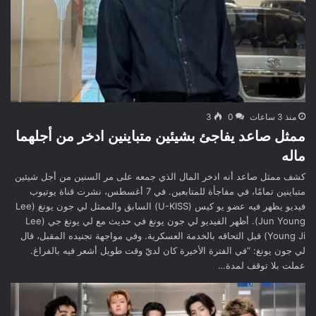
منذ 3 ساعات
0
3
ممثل صاعد يفاجئ بشيئين متباينين ادخر من أجلهما
ماله
كشف ممثل صاعد أنه ادخر المال الذي جمعه على مر السنين من أجل شيئين
متباينين تمامًا، في مفاجأة للمتابعين. في 7 أغسطس، نشرت قناة يوتيوب
فيديو يظهر فيه عضو يو كيس (U-KISS) السابق والممثل لي جون يونغ (Lee
Jun Young). أظهر الفيديو لي جون يونغ في حديث مع لي يونغ جي (Lee
Young Ji) قبل التحاقه بالخدمة العسكرية. وفي مواجهة تجنيده المقبل، قال
لي جون يونغ: “في الفترة الأخيرة كان لديّ وقت طويل أشعر فيه بالفراغ.
عملت بلا توقف لمدة…