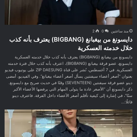
منذ ساعتين
0
2
دايسونغ من بيغبانغ (BIGBANG) يعترف بأنه كذب
خلال خدمته العسكرية
دايسونغ من بيغبانغ (BIGBANG) يعترف بأنه كذب خلال خدمته العسكرية
دايسونغ، عضو فرقة بيغبانغ (BIGBANG)، اعترف بأنه كذب خلال فترة خدمته
العسكرية. في 7 أغسطس، نُشر على قناة ZIP DAESUNG على يوتيوب فيديو
بعنوان “أصغر أعضاء سيفنتين يسأل أصغر أعضاء بيغبانغ”. وفي الفيديو، أمضى
دينو عضو فرقة سيفنتين (SEVENTEEN) وقتًا في حديث صريح مع دايسونغ.
ذكر دايسونغ أن “الأصغر عادة ما يتولى المهام التي يرفضها الأعضاء الأكبر
سنًا“، في إشارة إلى كيفية تأقلم أصغر الأعضاء داخل الفرقة. فاعترف دينو
قائلًا:…