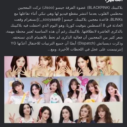
بلاكبينك (BLACKPINK) عضوة الفرقة جيسو (Jisoo) تركت المعجبين
محطمي القلوب بعدما انتشر مقطع فيديو لها وهي تبكي أثناء تفاعلها مع
BLINKs، قاعدة معجبي بلاكبينك. جيسو | @sooyaaa__/إنستغرام وقعت
الحادثة في 8 أغسطس بتوقيت كوريا، وهو اليوم الذي احتفلت فيه بلاكبينك
بالذكرى العاشرة لانطلاقتها. بلاكبينك رغم أن هذه المناسبة تُعتبر محطة مهمة،
شعر كثير من المعجبين أن فعالية الذكرى لم تحظَ بالاهتمام الذي تستحقه.
وذكرت ديسباتش (Dispatch) أيضًا أن جميع الترتيبات للاحتفال أعدّتها YG
إنترتينمنت على عجل في اللحظات الأخيرة. ومع…