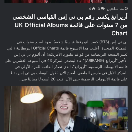
منذ ساعتين
0
4
أريرانغ يكسر رقم بي تي إس القياسي الشخصي
من 7 سنوات على قائمة UK Official Albums
Chart
بي تي إس (BTS) كسر للتو رقمًا قياسيًا شخصيًا يعود لسبع سنوات في
المملكة المتحدة. أعلنت هذا الأسبوع قائمة Official Charts البريطانية (التي
تُعتبر النسخة البريطانية من قوائم بيلبورد الأمريكية) أن ألبوم بي تي إس
الأخير “أريرانغ (ARIRANG)” عاد ليتصدر المركز 43 في أسبوعه العشرين على
قائمة الألبومات الرسمية. “أريرانغ”، الذي تصدّر القائمة للمرة الأولى في
المركز الأول في مارس الماضي، أصبح الآن أطول ألبومات بي تي إس بقاءً
على قائمة الألبومات الرسمية حتى الآن. فبعد 20 أسبوعًا متتاليًا في…