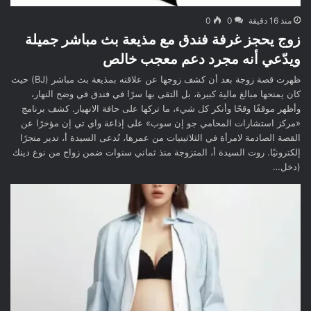
منذ 16 دقيقة
0
0
زوج يحجز غرفة فندق مع مذيعة بث مباشر جميلة
ويدّعي أنه مجرد دعم معجب خالص
ظهرت قصة زوجة بعد أن كشف زوجها عن علاقته بمذيعة بث مباشر (BJ) حيث
كان يمنحها مبالغ مالية كبيرة، بل التقى بها سرًا في فندق في وضح النهار،
وأظهر موقفًا وقحًا وأنكر كل شيء، ما تركها على حافة الانهيار. كشف برنامج
«مركز استشارات المحامي جو إن سوب» على إذاعة واي تي إن مؤخرًا عن
القصة الصادمة لامرأة في الثلاثينيات من عمرها، تُدعى السيدة أ، تدير متجرًا
إلكترونيًا. روت السيدة أ، المتزوجة منذ ثماني سنوات ضمن زواج من نوع دينك
(دخل…