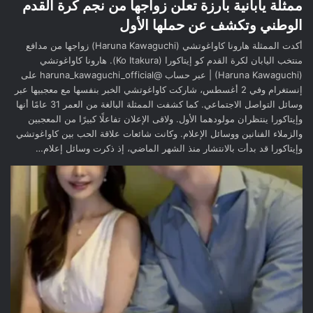
ممثلة يابانية بارزة تعلن زواجها من نجم كرة القدم
الوطني وتكشف عن حملها الأول
أكدت الممثلة هارونا كاواغوتشي (Haruna Kawaguchi) زواجها من مدافع
منتخب اليابان لكرة القدم كو إيتاكورا (Ko Itakura). هارونا كاواغوتشي
(Haruna Kawaguchi) | عبر حساب @haruna_kawaguchi_official على
إنستغرام وفي 2 أغسطس، شاركت كاواغوتشي الخبر بنفسها مع معجبيها عبر
وسائل التواصل الاجتماعي. كما كشفت الممثلة البالغة من العمر 31 عامًا أنها
وإيتاكورا ينتظران مولودهما الأول. ولاقى الإعلان تفاعلًا كبيرًا من المعجبين
والزملاء الفنانين ووسائل الإعلام. وكانت شائعات علاقة الحب بين كاواغوتشي
وإيتاكورا قد بدأت بالانتشار منذ الشهر الماضي، إذ ذكرت وسائل إعلام…