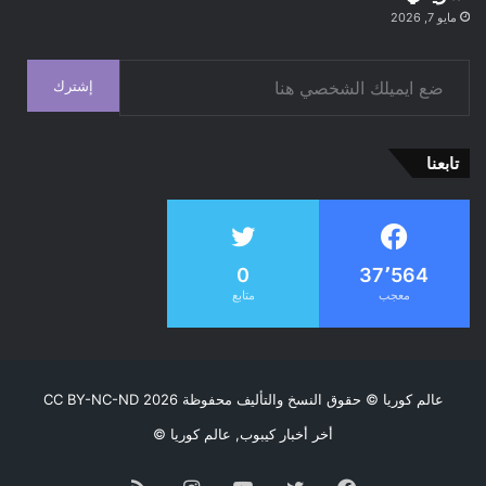
مايو 7, 2026
ضع ايميلك الشخصي هنا
إشترك
تابعنا
0
37٬564
معجب
متابع
عالم كوريا
© حقوق النسخ والتأليف محفوظة CC BY-NC-ND 2026
أخر أخبار كيبوب, عالم كوريا ©