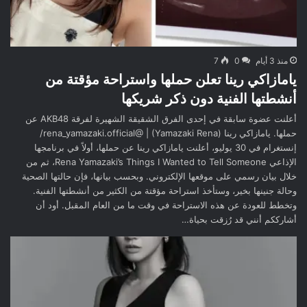
منذ 3 أيام
0
7
يامازاكي رينا تعلن حملها واستراحة مؤقتة من
أنشطتها الفنية دون ذكر شريكها
أعلنت عضوة سابقة في إحدى الفرق الشقيقة الشهيرة لفرقة AKB48 عن
حملها. يامازاكي رينا (Yamazaki Rena) | @rena_yamazaki.official/
إنستغرام في 30 يوليو، أعلنت يامازاكي رينا عن حملها، أولاً في برنامجها
الإذاعي Rena Yamazaki’s Things I Wanted to Tell Someone، ثم من
خلال بيان رسمي على موقعها الإلكتروني. وبحسب بيانها، فإن حالتها الصحية
وحالة جنينها بخير، وستأخذ استراحة مؤقتة من الكثير من أنشطتها الفنية.
وتخطط للعودة عن هذه الاستراحة في وقت ما من العام المقبل. أود أن
أشارككم أنني قد رُزقت بحياة…