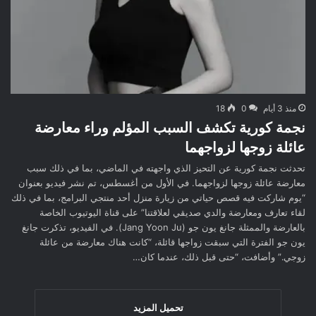
منذ 3 أيام
0
18
نجمة كورية تكشف السبب المؤلم وراء معارضة
عائلة زوجها لزواجهما
تحدثت نجمة كورية عن التحيز الذي واجهته في الماضي، بما في ذلك سبب
معارضة عائلة زوجها لزواجهما. في الأول من أغسطس، تم نشر فيديو بعنوان
“يوم شاركت فيه قصص حياتي من زيارة منزل أحد منتجي البرامج، بما في ذلك
لقاء تعارف ومعارضة والدي صديقي لعلاقتنا” على قناة اليوتيوب الخاصة
بالعارضة والممثلة جانغ يون جو (Jang Yoon Ju). في الفيديو، تذكرت جانغ
يون جو الفترة التي سبقت زواجها قائلة، “كانت هناك معارضة من عائلة
زوجي.” وأضافت، “حتى قبل ذلك، عندما كان…
تحميل المزيد