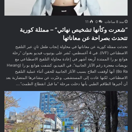
منذ 8 ساعات
0
11
“شعرت وكأنها تشخيص نهائي” – ممثلة كورية
تتحدث بصراحة عن معاناتها
تحدثت ممثلة كورية عن معاناتها في محاولة إنجاب طفل ثانٍ عبر التلقيح
الاصطناعي (IVF). في 4 أغسطس، نُشر على يوتيوب فيديو بعنوان “رحلة
هوانغ بو را الممتدة أربعة أشهر في إعادة محاولة التلقيح الاصطناعي مع
بويضات معجزة رغم الآثار الجانبية”. في الفيديو، كشفت هوانغ بو را (Hwang
Bo Ra) أنها أوقفت العلاج بسبب الآثار الجانبية للحقن أثناء عملية التلقيح
الاصطناعي، لكنها عادت إلى المستشفى. وعبّرت عن مشاعرها المتضاربة بعد
أن أخبرها الطاقم الطبي بأنها دخلت مرحلة “ما قبل انقطاع الطمث”.…