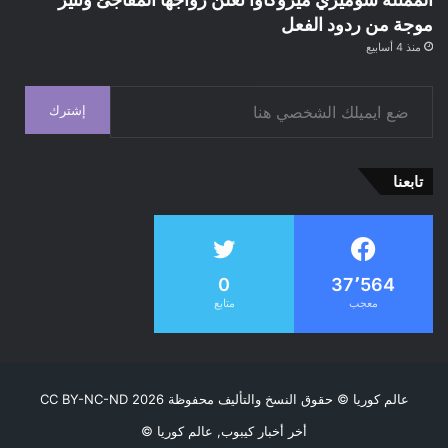
موجة من ردود الفعل
منذ 4 أسابيع
ضع ايميلك الشخصي هنا
إشترك
تابعنا
0
37٬564
معجب
متابع
عالم كوريا
© حقوق النسخ والتأليف محفوظة CC BY-NC-ND 2026
أخر أخبار كيبوب, عالم كوريا ©