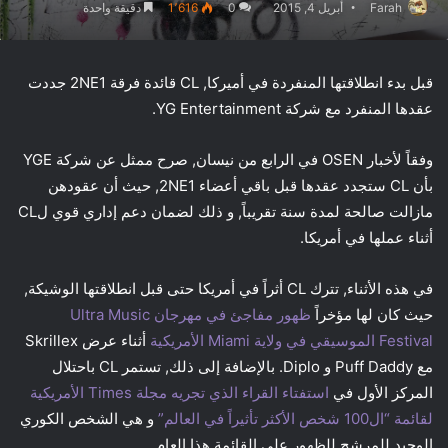
Farah
أبريل 4, 2015
0
1٬616
دقيقة واحدة
قبل بدء انطلاقتها المنفردة في أميركا, CL قائدة فرقة 2NE1 جددت
عقدها المنفرد مع شركة YG Entertainment.
وفقاً لأخبار OSEN في الرابع من نيسان, صرح ممثل عن شركة YGE
بأن CL ستجدد عقدها قبل باقي أعضاء 2NE1, حيث أن عقودهن
مازالت صالحة لمدة سنة تقريباً, و ذلك لضمان دعم إداري قوي لCL
أثناء عملها في أمريكا.
في هذه الأثناء, تترك CL أثراً في أمريكا حتى قبل انطلاقتها الوشيكة,
حيث كان لها مؤخراً
ظهور مفاجئ في مهرجان Ultra Music
Festival الموسيقي في ولاية Miami الأمريكية
أثناء عرض Skrillex
مع Puff Daddy و Diplo. بالإضافة إلى ذلك, تستمر CL باحتلال
المركز الأول في
استفتاء القراء الذي تجريه مجلة Times الأمريكية
لقائمة “ال100 شخص الأكثر تأثيراً في العالم”
و هي الشخص الكوري
الوحيد للمرشح للظهور على القائمة هذا العام.