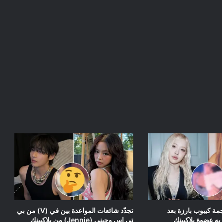
جمة كيبوب بارزة بعد
تجدّد شائعات المواعدة بين في (V) من بي
زيه عضوة بلاكبينك
تي إس وجيني (Jennie) من بلاكبينك