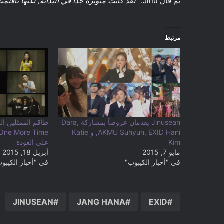
ثم قال Jinu: “
لقد كانت متوترة جداً في البداية, لكنها تأقلمت
مرتبط
Jinusean يقدمان عروضاً بمشاركة Dara,
طاقم الممثلين ال
AKMU Suhyun, EXID Hani, و Katie
Kim
على العودة
مايو 7, 2015
أبريل 18, 2015
في "أخبار الكيبوب"
في "أخبار الكيبو
JINUSEAN
JANG HANA
EXID