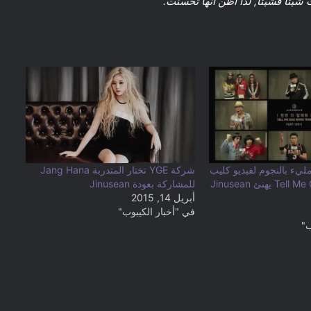
 شيئاُ فشيئاً, لذا أظن أنها تحسنت.
“
مليء بالنجوم لفيديو كليب
شركة YGE تختار المتدربة Jang Hana
Tell Me One More Time يهنئ Jinusean
للمشاركة بعودة Jinusean
أبريل 14, 2015
في "أخبار الكيبوب"
ب"