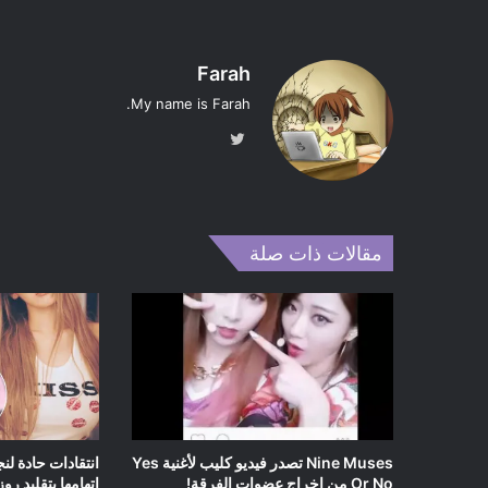
Farah
My name is Farah.
تويت
ر
مقالات ذات صلة
Nine Muses تصدر فيديو كليب لأغنية Yes
انتقادات حادة لن
Or No من إخراج عضوات الفرقة!
اتهامها بتقليد رو