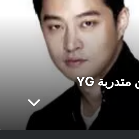
Jinusean من معجبي فرقة EXID, و يتكلمون عن متدربة YG