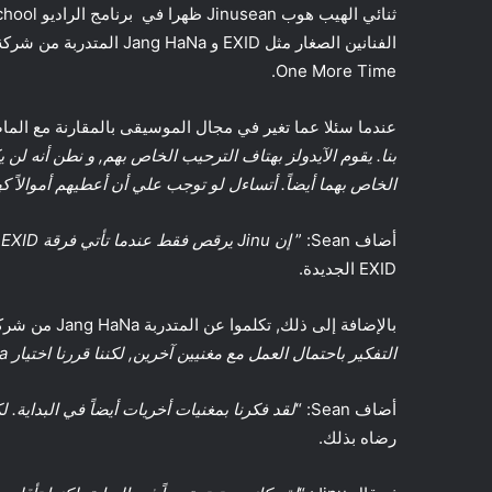
One More Time.
عندما سئلا عما تغير في مجال الموسيقى بالمقارنة مع الماضي, أج
الخاص بهما أيضاً. أتساءل لو توجب علي أن أعطيهم أموالاً كه
أضاف Sean: ”
إن Jinu يرقص فقط عندما تأتي فرقة EXID.
EXID الجديدة.
بالإضافة إلى ذلك, تكلموا عن المتدربة Jang HaNa من شركة YGE التي شاركت في أغنيتهم الجديدة. قال الثنائي: “
التفكير باحتمال العمل مع مغنيين آخرين, لكننا قررنا اختيار Jang HaNa. إننا نعمل بتناغم جيد سويةً.
أضاف Sean: “
لقد فكرنا بمغنيات أخريات أيضاً في البداية. لكن أغنية Jang HaNa كانت جيدة جداً بعد 
رضاه بذلك.