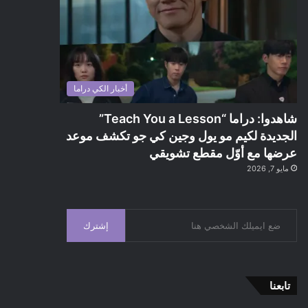
أخبار الكي دراما
شاهدوا: دراما “Teach You a Lesson”
الجديدة لكيم مو يول وجين كي جو تكشف موعد
عرضها مع أوّل مقطع تشويقي
مايو 7, 2026
إشترك
تابعنا