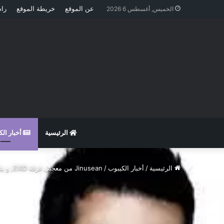
عن الموقع
خريطة الموقع
راس
الخميس, أغسطس 6 2026
الرئيسية
أخبار ال
الرئيسية
/
أخبار الكيبوب
/
Jinusean من معجبي فرقة EXID, و يتكلمون عن متدربة YG المشاركة في أغنيتهما Jang HaNa