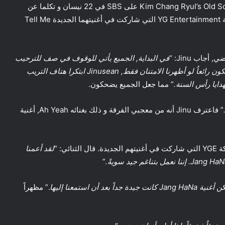
ثنائي الهيب هوب Jinusean ظهرا في برنامج الراديو Kim Chang Ryul’s Old School على SBS في 22 نيسان و تكلما عن
الفنانين الصغار مثل EXID و Jang HaNa المتدربة من شركة YG Entertainment التي شاركت في أغنيتهما الجديدة Tell Me
اب Jinu: “
في البداية, الجميع يأتي للوقوف في صف للترحيب
بنا. يقوم الآيدولز بهتاف الترحيب الخاص بهم, و نطن أنه لن يكون رائعاُ لو أظهرنا الامتنان فقط, Jinusean ابتكرا هتاف التريب
دايا رأس السنة.
” مما جعل الجميع يضحكون.
” فاعترف Jinu أنه من معجبي الفرقة و ذلك بغنائه Ah Yeah, أغنية
لقد أعمنا
”
أن استمعنا إليها
.” مظهراً