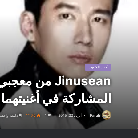
أخبار الكيبوب
المشاركة في أغنيتهما Jang HaNa
Farah
أبريل 22, 2015
1
1٬170
دقيقة واحدة