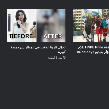
شاهد: مجموعة H//PE Princess تقدّم
تحوّل كارينا اللافت في المطار يثير دهشة
ظهورها الأول المؤثّر بفيديو «One day»
كبيرة
منذ 3 أسابيع