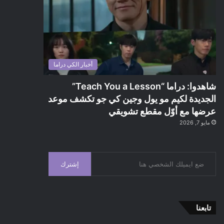
أخبار الكي دراما
شاهدوا: دراما “Teach You a Lesson”
الجديدة لكيم مو يول وجين كي جو تكشف موعد
عرضها مع أوّل مقطع تشويقي
مايو 7, 2026
إشترك
تابعنا