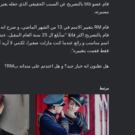
قام عضو bts بالتصريح عن السبب الحقيقي الذي جعل
مسيرته.
اسم مناسب و رائع عندما كنت مازلت صغيرا، لكنني لا أريد
فقط فقمت بتغييره”.
هل تظنون انه خيار جيد؟ و هل اعتدتم على منداته بRM؟
مرتبط