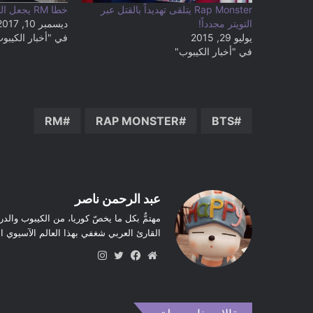
Rap Monster يتلقى تهديداً بالقتل عبر
خطا RM يجعل المعجبين ينفجرون ضحكا!
التويتر مجدداً!
ديسمبر 10, 2017
يوليو 29, 2015
في "أخبار الكيبو
في "أخبار الكيبوب"
RM
RAP MONSTER
BTS
عبد الرحمن ناصر
مهتمٌّ بكل ما يخصّ كوريا، من الكيبوب والدر
القارئ العربي شغفي بهذا العالم الآسيوي 
موق
في
تويت
انس
ع
سب
ر
تقر
الوي
وك
ام
ب