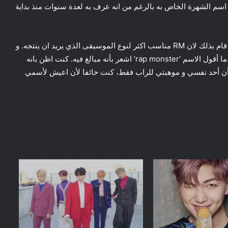
ه يغير اسم الشهرة الخاص به بالرغم من انه عرف به لعدة سنوات منذ بداية
قام RM بتغيير الاسم في 13 من الشهر الماضي، و صرح انه قام بذلك لان RM مناسب اكثر لنوع الموسيقى الذي يريد ان ينتجه. و
قام بالتصريح اكثر قائلا “سأبلغ ال 25 سنة العام المقبل، عندما أقول الاسم ‘rap monster’ اشعر بأنه مبالغ فيه. كنت اظن بانه
 أن أحد نفسي و موهبتي للراب فقط، كنت خائفا لأن اعيش لأسمي