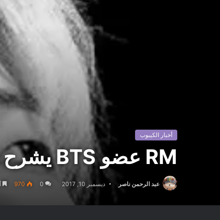
أخبار الكيبوب
RM عضو BTS يشرح لماذا غير اسمه من Rap monster
عبد الرحمن ناصر
ديسمبر 10, 2017
0
970
أ