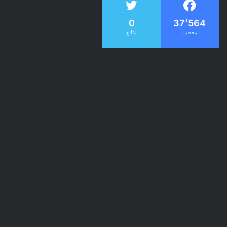
0
37٬564
معجب
متابع