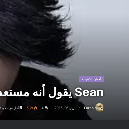
أخبار الكيبوب
Sean يقول أنه مستعد للتخلي عن حياته من أجل زوجته
Farah
أبريل 26, 2015
4
638
أقل من دقيقة