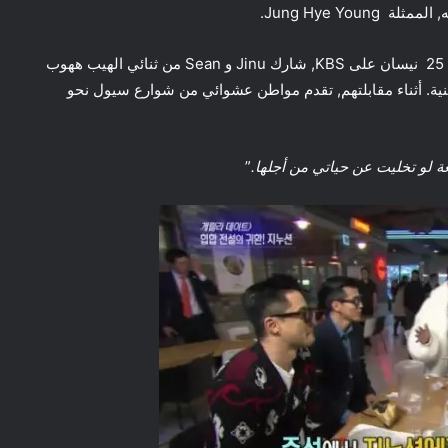
في حلقة برنامج Entertainment Weekly التي عرضت في 25 نيسان على KBS, شارك Jinu و Sean من ثنائي الهيب ههوب
Gu” من برنامج الأخبار الفنية. أثناء مقابلتهم, تقدم مواطن عشوائي من شوارع سيول نحو
ة لو تخليت عن حياتي من أجلها.
”