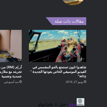
ر
مقالات ذات صلة
شاهدوا تايون تستمتع بالجو المشمس في
آر إم (
الفيديو الموسيقي الخاص بعودتها الجديدة ”
تجربته مع متلاز
why”
جسدية ونفسية
يونيو 27, 2016
منذ أسبوعين