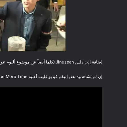
إضافة إلى ذلك, Jinusean تكلما أيضاً عن موضوع ألبوم عودتهما المنتظر منذ وقت طويل و كذلك عن الفيديو كليب الجديد لهما.
إن لم تشاهدوه بعد, إليكم فيديو كليب أغنية Tell Me One More Time!