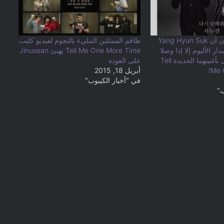
Jinusean يكشفان أن Yang Hyun Suk
طاقم الممثلين المليء بالنجوم لفيديو كليب
ر الألبوم إلا إذا وصلا
Tell Me One More Time يهنئ Jinusean
إلى المرتبة الأولى بأغنيتهما الجديدة Tell
على العودة
Me 
أبريل 18, 2015
في "أخبار الكيبوب"
ب"