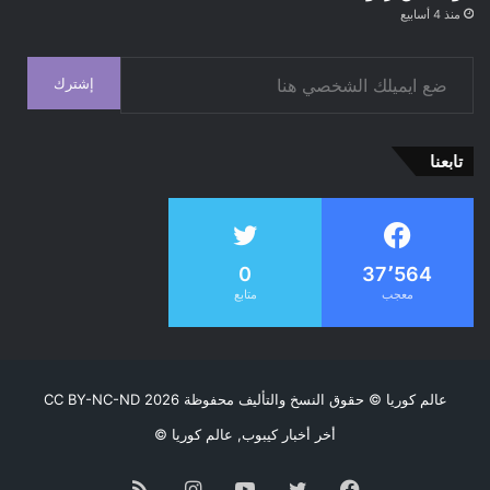
منذ 4 أسابيع
ضع ايميلك الشخصي هنا
إشترك
تابعنا
0
37٬564
معجب
متابع
عالم كوريا
© حقوق النسخ والتأليف محفوظة CC BY-NC-ND 2026
أخر أخبار كيبوب, عالم كوريا ©
فيسبوك
تويتر
يوتيوب
انستقرام
ملخص