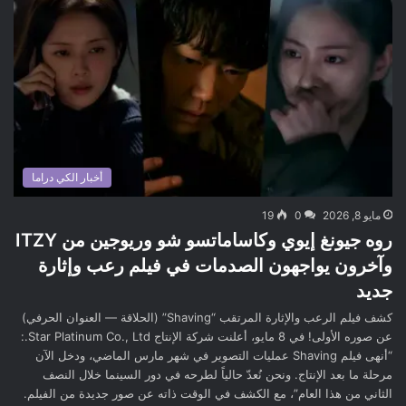
أخبار الكي دراما
مايو 8, 2026
0
19
روه جيونغ إيوي وكاساماتسو شو وريوجين من ITZY
وآخرون يواجهون الصدمات في فيلم رعب وإثارة
جديد
كشف فيلم الرعب والإثارة المرتقب “Shaving” (الحلاقة — العنوان الحرفي)
عن صوره الأولى! في 8 مايو، أعلنت شركة الإنتاج Star Platinum Co., Ltd.:
“أنهى فيلم Shaving عمليات التصوير في شهر مارس الماضي، ودخل الآن
مرحلة ما بعد الإنتاج. ونحن نُعدّ حالياً لطرحه في دور السينما خلال النصف
الثاني من هذا العام”، مع الكشف في الوقت ذاته عن صور جديدة من الفيلم.