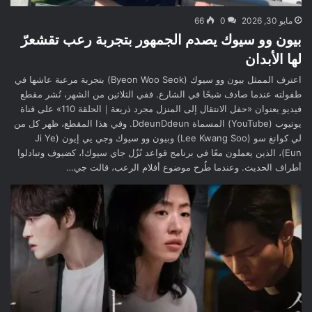
مايو 30, 2026
0
66
بيون وو سيوك يصدم الجمهور بتجربة رعب تقشعرّ
لها الأبدان
اعترف الممثل بيون وو سيوك (Byeon Woo Seok) بتجربة مرعبة عاشها في
طفولته عندما صادف شبحًا في الشارع. ففي الثلاثين من الشهر، نُشر مقطع
فيديو بعنوان «حفل الانتقال إلى المنزل مجرد ذريعة｜الحلقة 110» على قناة
يوتيوب (YouTube) المسماة DdeunDdeun. وفي هذا المقطع، ظهر كل من
لي كوانغ سو (Lee Kwang Soo) وبيون وو سيوك وجي يي إيون (Ji Ye
Eun)، الذين يعملون معًا في برنامج قواعد نُزُل جاي سيوك!، كضيوف وتبادلوا
أطراف الحديث. وعندما طُرح موضوع أفلام الرعب، قالت جي…