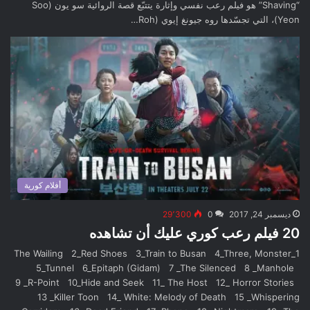
“Shaving” هو فيلم رعب نفسي وإثارة يتتبّع قصة الروائية سو يون (Soo
Yeon)، التي تجسّدها روه جيونغ إيوي (Roh…
أفلام كورية
ديسمبر 24, 2017
0
29٬300
20 فيلم رعب كوري عليك أن تشاهده
1_The Wailing 2_Red Shoes 3_Train to Busan 4_Three, Monster
5_Tunnel 6_Epitaph (Gidam) 7 _The Silenced 8 _Manhole
9 _R-Point 10_Hide and Seek 11_ The Host 12_ Horror Stories
13 _Killer Toon 14_ White: Melody of Death 15 _Whispering