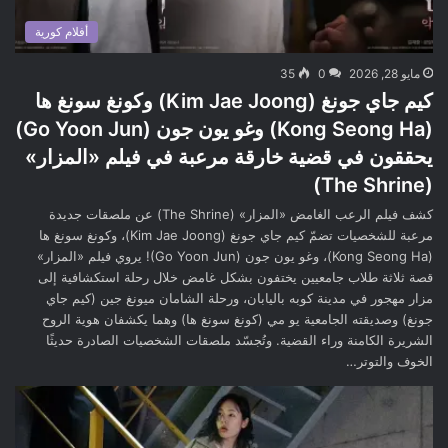
أفلام كورية
مايو 28, 2026
0
35
كيم جاي جونغ (Kim Jae Joong) وكونغ سونغ ها
(Kong Seong Ha) وغو يون جون (Go Yoon Jun)
يحققون في قضية خارقة مرعبة في فيلم «المزار»
(The Shrine)
كشف فيلم الرعب الغامض «المزار» (The Shrine) عن ملصقات جديدة
مرعبة للشخصيات تضمّ كيم جاي جونغ (Kim Jae Joong)، وكونغ سونغ ها
(Kong Seong Ha)، وغو يون جون (Go Yoon Jun)! يروي فيلم «المزار»
قصة ثلاثة طلاب جامعيين يختفون بشكل غامض خلال رحلة استكشافية إلى
مزار مهجور في مدينة كوبه باليابان، ورحلة الشامان ميونغ جين (كيم جاي
جونغ) وصديقته الجامعية يو مي (كونغ سونغ ها) وهما يكشفان هوية الروح
الشريرة الكامنة وراء القضية. وتُجسّد ملصقات الشخصيات الصادرة حديثًا
الخوف والتوتر…