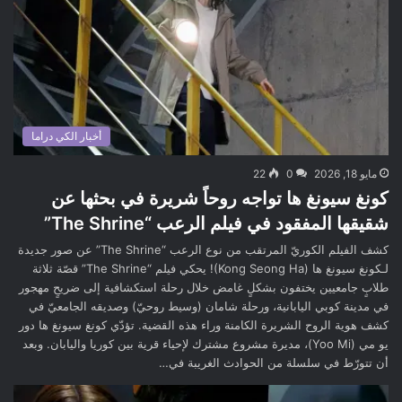
أخبار الكي دراما
مايو 18, 2026
0
22
كونغ سيونغ ها تواجه روحاً شريرة في بحثها عن
شقيقها المفقود في فيلم الرعب “The Shrine”
كشف الفيلم الكوريّ المرتقب من نوع الرعب “The Shrine” عن صور جديدة
لـكونغ سيونغ ها (Kong Seong Ha)! يحكي فيلم “The Shrine” قصّة ثلاثة
طلابٍ جامعيين يختفون بشكلٍ غامض خلال رحلة استكشافية إلى ضريحٍ مهجور
في مدينة كوبي اليابانية، ورحلة شامان (وسيط روحيّ) وصديقه الجامعيّ في
كشف هوية الروح الشريرة الكامنة وراء هذه القضية. تؤدّي كونغ سيونغ ها دور
يو مي (Yoo Mi)، مديرة مشروع مشترك لإحياء قرية بين كوريا واليابان. وبعد
أن تتورّط في سلسلة من الحوادث الغريبة في…