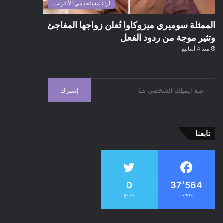
آراء مستخدمي الأنترنت
الممثلة سوميري ميزوكاوا تُعلن زواجها المفاجئ
وتثير موجة من ردود الفعل
منذ 4 أسابيع
إشترك
تابعنا
0
37٬564
معجب
متابع