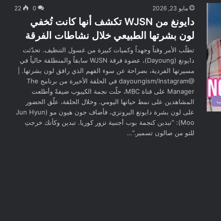
مايو 23, 2026
0
22
دايونغ من WJSN تكشف أنها كانت تُخفي
لون بشرتها الطبيعي خلال نشاطات الفرقة
تطلّب الأمر وقتاً وجهداً وكميات كبيرة من غسول التنظيف. تحدّثت
دايونغ (Dayoung)، عضوة فرقة WJSN سابقاً والمنطلقة حالياً في
مسيرتها الفردية، بصراحة عن سوء الفهم الذي رافق لون بشرتها. |
@dayoungism/Instagram في الحلقة الأخيرة من برنامج The
Manager على قناة MBC، حلّت نجمة الكيبوب ضيفةً وأطلعت
ب
المشاهدين على نمط حياتها اليومي. وخلال الحلقة، علّق الحضور
على لون بشرة دايونغ البرونزي، فأضاف جون هيون مو (Jun Hyun
Moo): “تبدين كنجمة بوب أجنبية تزور كوريا. تبدين وكأنك خرجتِ
للتو من صالون تسمير.”…