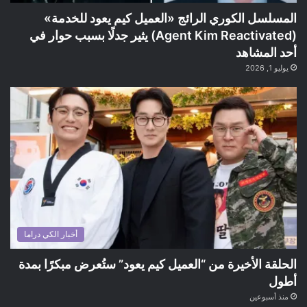
المسلسل الكوري الرائج «العميل كيم يعود للخدمة»
(Agent Kim Reactivated) يثير جدلًا بسبب حوار في
أحد المشاهد
يوليو 1, 2026
أخبار الكي دراما
الحلقة الأخيرة من “العميل كيم يعود” ستُعرض مبكرًا بمدة
أطول
منذ أسبوعين