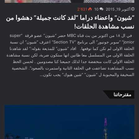
أكتوبر 19, 2015
10
2٬631
“شيون” واعضاء دراما “لقد كانت جميلة” دهشوا من
نسب مشاهدة الحلقات!
في ال ١٨ من اكتوبر من بث قناة MBC حضر “شيون” عضو فرقة “super
jonior” “سوبر جونيور” الى برنامج “Section TV” اعترف “شيون” ان نسبة
الحلقة الاولى لم تكن كما توقعها. افاد “شيون” للمذيعة بقوله:” لقد شاهدنا
الحلقة الاولى من المسلسل معا ظانين انها ستكون ضربة، لكن نسبة مشاهدة
الحلقة الاولى كانت منخفضة جدا لذلك جميعنا كنا مصدومين . لحسن الحظ
نسب المشاهدة تضاعفت في الحلقة الثانية واستمرت بالصعود”. الشخصية
السخيفة والمحبوبة ل “شيون” “شين هيوك” يجب تكون…
مقترحاتنا