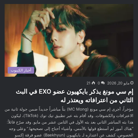
أخبار الكيبوب
مايو 20, 2026
0
21
إم سي مونغ يذكر بايكهيون عضو EXO في البث
الثاني من اعترافاته ويعتذر له
مؤخراً، أجرى إم سي مونغ (MC Mong) بثاً مباشراً جديداً ضمن جولة ثانية من
الاعترافات والكشوفات. وقد أقام بثه عبر تطبيق تيك توك (TikTok)، ليكون
هذا بثه المباشر الثاني بعد بثه الأول في الثامن عشر من مايو. وقد صرّح قائلاً:
“هناك أمور لم أستطع قولها بالأمس، وأشياء أحتاج إلى تصحيحها.” وعلى وجه
الخصوص، كشف عن اعتذاره لـ بايكهيون (Baekhyun) عضو فرقة إكسو