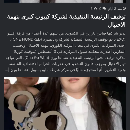
منذ 3 أيام
0
5
توقيف الرئيسة التنفيذية لشركة كيبوب كبرى بتهمة
الاحتيال
تدير شركتها فنانين بارزين في الكيبوب، من بينهم عدة أعضاء من فرقة إكسو
(EXO). تم توقيف الرئيسة التنفيذية لشركة ون هندرد (ONE HUNDRED)،
إحدى الشركات الكبرى في مجال الترفيه الكوري، بتهمة الاحتيال. وبحسب
التقارير، أصدرت محكمة سيول المركزية في 3 أغسطس (بتوقيت كوريا)
مذكرة توقيف بحق الرئيسة التنفيذية تشا غا وون (Cha Ga Won)، التي تواجه
تهم الاحتيال بموجب قانون التشديد في عقوبات الجرائم الاقتصادية الخاصة.
وتفيد التقارير بأنها محتجزة حاليًا في مركز شرطة مابو بسيول. تشا غا وون |…