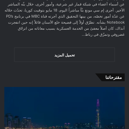
عن أسماء أعضاء في شبكة قمار غير شرعية، وأمور أخرى، خلال بثّه المباشر
الأخير. أجرى إم سي مونغ بثّاً مباشراً اليوم، 18 مايو بتوقيت كوريا، تحدّث خلاله
عن عدّة أمور تخصّه، من بينها التحقيق الذي أجرته قناة MBC في برنامج PD’s
Notebook بشأنه. تطرّق أولاً إلى فضيحة خلع الأسنان قائلاً إنه حين انفجرت
آنذاك، كان أصلاً معفىً من الخدمة العسكرية بسبب معاناته من انزلاق
غضروفي وتمزّق في رباط…
تحميل المزيد
مقترحاتنا