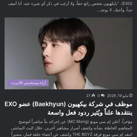
(EXO). “بايكهيون شخص رائع حقاً، ولا أرغب في ذكر أي شيء عنه. أنا آسف
جداً، وأحبك. لا يوجد…
آراء مستخدمي الأنترنت
مايو 19, 2026
0
27
موظف في شركة بيكهيون (Baekhyun) عضو EXO
ينتقدها علناً ويُثير ردود فعل واسعة
مؤخراً، أعلن إم سي مونغ (MC Mong) عن إجرائه بثاً مباشراً لتوضيح
المفاهيم الخاطئة بشأنه وكشف أسرار مشاهير آخرين. خلال البث المباشر،
انتقد إم سي مونغ فرقة THE BOYZ وكشف عن أعضاء حلقة قمار، مشيراً