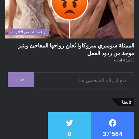
آراء مستخدمي الأنترنت
الممثلة سوميري ميزوكاوا تُعلن زواجها المفاجئ وتثير
موجة من ردود الفعل
منذ 4 أسابيع
ضع ايميلك الشخصي هنا
إشترك
تابعنا
0
37٬564