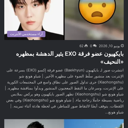
آراء مستخدمي الأنترنت
يونيو 10, 2026
0
62
بايكهيون عضو فرقة EXO يثير الدهشة بمظهره
«النحيف»
انتشرت صور لـ بايكهيون (Baekhyun) عضو فرقة إكسو (EXO) بسرعة على
الإنترنت بعد منشور سلّط الضوء على مظهره الأخير. | شياو هونغ شو
(Xiaohongshu) جرى تداول الصور على نطاق واسع في المجتمعات الكورية
على الإنترنت، وسرعان ما التقط المعجبون المنشور وبدأوا بمناقشة مظهره. |
شياو هونغ شو (Xiaohongshu) تظهر الصور بايكهيون وهو يركض بملابس
رياضية بسيطة حاملًا زجاجة ماء. | شياو هونغ شو (Xiaohongshu) وفي بعض
اللقطات، يتوقف أيضًا لالتقاط صور للمناظر، في لحظة هادئة أثناء تمرينه. |
شياو هونغ…