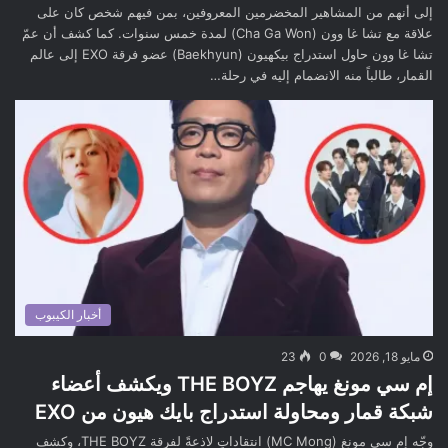
إلى أنهم من المشاهير المخضرمين المعروفين، بمن فيهم شخص كان على
علاقة مع تشا غا وون (Cha Ga Won) لمدة خمس سنوات. كما كشف أن عمّ
تشا غا وون حاول استدراج بيكهيون (Baekhyun) عضو فرقة EXO إلى عالم
القمار، طالباً منه الانضمام إليه في رحلة…
أخبار الكيبوب
مايو 18, 2026
0
23
إم سي مونغ يهاجم THE BOYZ ويكشف أعضاء
شبكة قمار ومحاولة استدراج بايك هيون من EXO
وجّه إم سي مونغ (MC Mong) انتقاداتٍ لاذعةً لفرقة THE BOYZ، وكشف