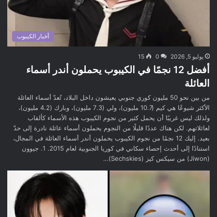
أخبار الكيبوب
يوليو 5, 2026
0
15
أفضل 12 نجمًا في الكيبوب يحملون أندر أسماء
العائلة
من بين نحو 50 مليون كوري جنوبي يعيشون داخل البلاد، تُعدّ أسماء العائلة
الأكثر شيوعًا هي كيم (10.7 مليون)، ولي (7.3 مليون)، وبارك (4.2 مليون)،
ولذلك ليس غريبًا أن يحمل كثير من نجوم الكيبوب هذه الأسماء كألقاب
لعائلاتهم. لكن هناك عددًا قليلًا من النجوم يحملون أسماء عائلة نادرة إلى حدّ
بعيد. إليك 12 نجمًا من نجوم الكيبوب يحملون أندر أسماء العائلة في المجال،
استنادًا إلى أحدث إحصاء سكاني في كوريا الجنوبية لعام 2015. 1. جيوون
(Jiwon) من سيكس كيز (Sechskies)…