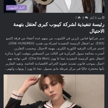
أخبار الكيبوب
منذ 3 أيام
0
7
رئيسة تنفيذية لشركة كيبوب كبرى تُعتقل بتهمة
الاحتيال
تدير شركتها فنانين بارزين في الكيبوب، من بينهم عدة أعضاء من فرقة إكسو
(EXO). تم اعتقال الرئيسة التنفيذية لشركة ون هندرد (ONE HUNDRED)،
إحدى شركات الترفيه الكورية الكبرى، بتهمة الاحتيال. وبحسب التقارير،
أصدرت محكمة سيول المركزية في الثالث من أغسطس بتوقيت كوريا مذكرة
اعتقال بحق الرئيسة التنفيذية تشا غا وون (Cha Ga Won)، التي تواجه تهم
احتيال بموجب قانون تشديد عقوبة الجرائم الاقتصادية الخاصة. وتفيد التقارير
بأنها محتجزة حاليًا في مركز شرطة مابو بسيول. تشا غا وون | يونهاب وتُتهم…