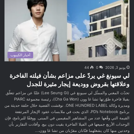
أخبار الكيبوب
يونيو 3, 2026
0
44
لي سيونغ غي يردّ على مزاعم بشأن فيلته الفاخرة
وعلاقتها بقروض ووديعة إيجار مثيرة للجدل
تحدّث المغني والممثّل لي سيونغ غي (Lee Seung Gi) علنًا عن مزاعم تتعلّق
بفيلا فاخرة طوّرتها تشا غا وون (Cha Ga Won)، رئيسة مجموعة PIARC
ومديرة وكالة ONE HUNDRED LABEL. نوقشت القضية خلال حلقة حديثة من
برنامج PD’s Notebook، الذي بحث في ملابسات عقود الإيجار المرتفعة
القيمة التي وقّعها عدد من المشاهير المقيمين في المبنى. ووفقًا للبرنامج، فإن
الوحدات الأربع جميعها في الفيلا الفاخرة بقيت دون بيع. وأفادت التقارير بأن
وحدتين منها كان يشغلهما فنّانان مقرّبان من تشا غا وون،…