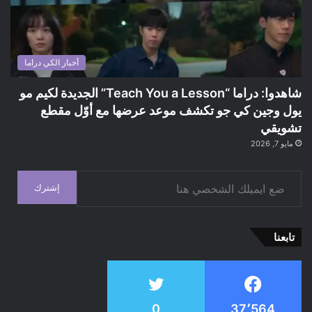
أخبار الكي دراما
شاهدوا: دراما “Teach You a Lesson” الجديدة لكيم مو
يول وجين كي جو تكشف موعد عرضها مع أوّل مقطع
تشويقي
مايو 7, 2026
ضع ايميلك الشخصي هنا
إشترك
تابعنا
0
37٬564