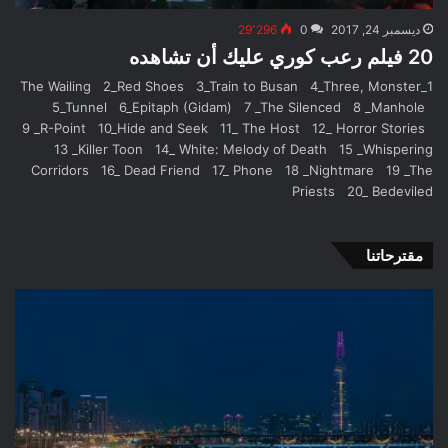
ديسمبر 24, 2017
0
29٬296
20 فيلم رعب كوري عليك أن تشاهده
1_The Wailing 2_Red Shoes 3_Train to Busan 4_Three, Monster
5_Tunnel 6_Epitaph (Gidam) 7 _The Silenced 8 _Manhole
9 _R-Point 10_Hide and Seek 11_ The Host 12_ Horror Stories
13 _Killer Toon 14_ White: Melody of Death 15 _Whispering
Corridors 16_ Dead Friend 17_ Phone 18 _Nightmare 19 _The
Priests 20_ Bedeviled
مقترحاتنا