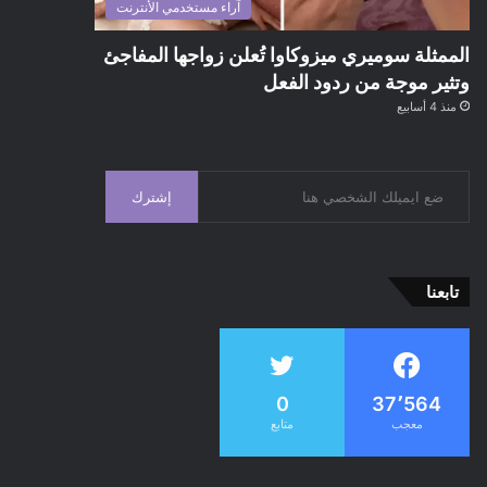
آراء مستخدمي الأنترنت
الممثلة سوميري ميزوكاوا تُعلن زواجها المفاجئ
وتثير موجة من ردود الفعل
منذ 4 أسابيع
إشترك
تابعنا
0
37٬564
معجب
متابع