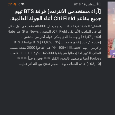
أغسطس 19, 2018
0
551
[آراء مستخدمي الانترنت] فرقة BTS تبيع
جميع مقاعد Citi Field أثناء الجولة العالمية.
المقال: المادة: فرقة BTS تبيع جميع ال 40،000 مقعد في أول حفل
لها في الملعب الأمريكي Citi Field. المصدر: Star News عبر Nate
[+1,471, -40] واو… ما الذي يمكن قوله أكثر من مدهش…
[+1,266, -38] فخورة جدا بـ BTS [+1,169, -35] تهانينا لـ BTS
والآرمي. إنهم الأفضل!!! [+105, -4] هم أضافوا 2000 مقعد بسبب
ت
الطلب الكبير لذا إجمالياً هم باعوا 42،000 تذكرة ㅋㅋㅋㅋ قامت
Forbes أيضا بوصفهم بالنجوم الكبار ㅋㅋ فخورة جداً ㅋㅋㅋ
[+93, -0] عادة الحفلات بهذا الحجم تفتتح بيع التذاكر قبل…