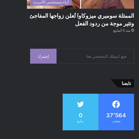
آراء مستخدمي الأنترنت
الممثلة سوميري ميزوكاوا تُعلن زواجها المفاجئ
وتثير موجة من ردود الفعل
منذ 4 أسابيع
إشترك
تابعنا
0
37٬564
معجب
متابع