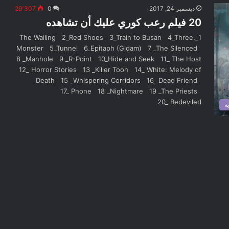
ديسمبر 24, 2017
0
29٬307
20 فيلم رعب كوري عليك أن تشاهده
1_The Wailing 2_Red Shoes 3_Train to Busan 4_Three,
Monster 5_Tunnel 6_Epitaph (Gidam) 7 _The Silenced
8 _Manhole 9 _R-Point 10_Hide and Seek 11_ The Host
12_ Horror Stories 13 _Killer Toon 14_ White: Melody of
Death 15 _Whispering Corridors 16_ Dead Friend
17_ Phone 18 _Nightmare 19 _The Priests
20_ Bedeviled
ة