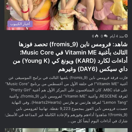
أخبار الكيبوب
منذ 4 أيام
0
6
شاهد: فرومس ناين (fromis_9) تحصد فوزها
الثالث بأغنية Vitamin ME في Music Core؛
أداءات لكارد (KARD) ويونغ كي (Young K) من
داي سيكس (DAY6) وغيرهم
فازت فرقة فرومس ناين (fromis_9) بلقبها الثالث في برامج الموسيقى عن
أغنية “Vitamin ME“! في حلقة الأول من أغسطس من برنامج “Music Core”
على قناة MBC، كان المتنافسون على المركز الأول هم أغنية “Pretty Girl”
لفرقة RESCENE، وأغنية “Vitamin ME” لفرومس ناين (fromis_9)، وأغنية
“Lemon Tang” لفرقة هارتس تو هارتس (Hearts2Hearts). وفي النهاية
حصدت فرومس ناين الفوز بمجموع 9,223 نقطة. تهانينا لفرومس ناين
(fromis_9)! شاهدوا أداءهم وفوزهم والإعادة الكاملة غير المذاعة في الأسفل:
شارك في أداءات اليوم أيضاً كل من…