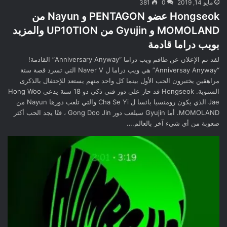
مايو 14, 2019
0
381
Hongseok عضو PENTAGON و Nayun من
MOMOLAND و Gyujin من UP10TION والمزيد
بويب دراما قادمة
لقد تم الإعلان عن طاقم ويب دراما “Anniversary Anyway” القادمة!
“Anniversay Anyway” هي ويب دراما ل Naver V التي تسرد قصة ستة
مراهقين يختبرون الحب الأول بينما كل واحد منهم يستعد للإحتفال بالذكرى
السنوية. Hongseok قد حاز على دور فتى ذكي ذو 18 سنة يدعى Hong Woo
Jae الذي يكون رومنسيا بائسا ل Cha Se Yi والتي تلعب دورها Nayun من
MOMOLAND. أما Gyujin سيلعب دور Gong Doo Jin ، فتًا يجد الحب أكثر
صعوبة من أي شيء آخر بالعالم.…