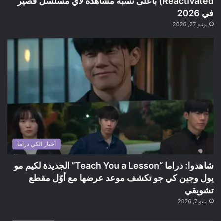
Reactivated) بأعلى نسبة مشاهدة لأي مسلسل قصير
في 2026
يونيو 27, 2026
أخبار الكي دراما
شاهدوا: دراما “Teach You a Lesson” الجديدة لكيم مو
يول وجين كي جو تكشف موعد عرضها مع أوّل مقطع
تشويقي
مايو 7, 2026
ضع ايميلك الشخصي هنا