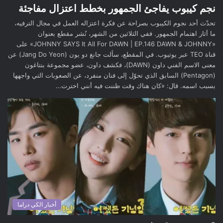
نجم كيبوب يفاجئ الجمهور بخطط اعتزال مفاجئة
تحدّث أحد نجوم الكيبوب بصراحة عن فكرة اعتزاله العمل في مجال الترفيه،
ما أثار اهتمام الجمهور. ففي الثلاثين من الشهر، نُشر مقطع بعنوان
«JOHNNY SAYS It All For DAWN | EP.146 DAWN & JOHNNY» على
قناة TEO عبر يوتيوب. في المقطع، سألت جانغ دو يون (Jang Do Yeon) عن
معنى الاسم الفني داون (DAWN)، فكشف داون، عضو مجموعة بنتاغون
(Pentagon) السابق الذي تحوّل إلى فنان منفرد، عن الصعوبات التي واجهها
بسبب اسمه. قال: «كان هناك وقت ظننت فيه أنني اخترت…
أخبار الكي دراما