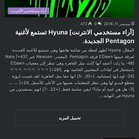
آراء مستخدمي الأنترنت
سبتمبر 11, 2018
0
472
[آراء مستخدمي الانترنت] Hyuna تستمع لأغنية
Pentagon الجديدة.
المقال: Hyuna تُظهر لقطة من شاشة هاتفها وهي تستمع للأغنية الجديدة
لفرقة حبيبها E’Dawn فرقة Pentagon. المصدر: Newsen عبر Nate [+437,
-48] ما زلت أعتقد أنها كانت مثل العاهرة وهي تنظر إلى معجبات E’Dawn
باستحقار في لقاءات المعجبين الخاصة بهم ㅋㅋㅋ ㅋㅋㅋ ㅋㅋㅋ [+285,
-26] اوه إنها إستثنائية. [+30, -5] انها حقا مثل العاهرة، لقد غضبت لرؤية
مقطع فيديو لها وهي تنظر للمعجبات بعينيها من الأعلى للأسفل ㅡ ㅡ [+24,
-3] هل هي غبية أم ماذا؟ ابقي صامتة فقط. [+22, -7] انهم يستفيدون من
Hyuna في النهاية.…
تحميل المزيد