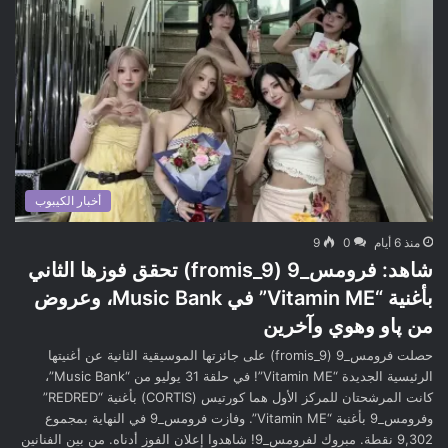
أخبار الكيبوب
منذ 6 أيام
0
9
شاهد: فرومس_9 (fromis_9) تحقق فوزها الثاني
بأغنية “Vitamin ME” في Music Bank، وعروض
من پاو وهوي وآخرين
حصلت فرومس_9 (fromis_9) على جائزتها الموسيقية الثانية عن أغنيتها
الرئيسية الجديدة “Vitamin ME”! في حلقة 31 يوليو من “Music Bank”،
كانت المرشحتان للمركز الأول هما كورتيس (CORTIS) بأغنية “REDRED”
وفرومس_9 بأغنية “Vitamin ME”. وفازت فرومس_9 في النهاية بمجموع
9,302 نقطة. مبروك لفرومس_9! شاهدوا إعلان الفوز أدناه. من بين الفنانين