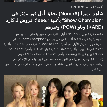
منذ 17 ساعة
0
4
شاهد: نويرا (NouerA) تحقق أول فوز مؤثر في
“Show Champion” بأغنية “.exe”؛ عروض لـ كارد
(KARD) وباو (POW) وغيرهم
حققت فرقة نويرا (NouerA) أول جائزة في مسيرتها على أحد برامج
الموسيقى! في حلقة 5 أغسطس من برنامج “Show Champion”، كان
المرشحون للمركز الأول هم أغنية “Back To Life” لفرقة كارد (KARD)، وأغنية
“.exe” لفرقة نويرا، وأغنية “Flavor” لفرقة باو (POW)، وأغنية “Shut The
Door” لـيونغ كي (Young K)، وأغنية “Less than a Lover” لـجيني
(Jennie). وفازت نويرا في النهاية، محققة أول فوز لها على الإطلاق في
برنامج موسيقي. مبروك لنويرا! شاهدوا إعلان الفوز والأداء الإضافي أدناه: من
بين فناني…