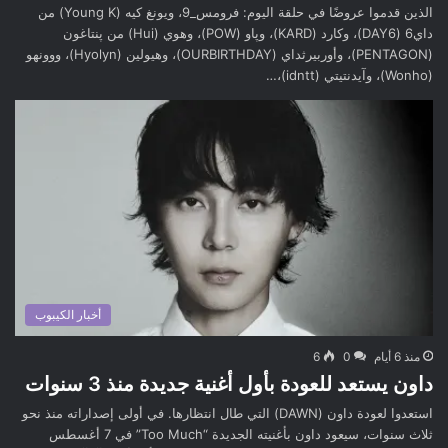
الذين قدموا عروضًا في حلقة اليوم: فرومس_9، ويونغ كيه (Young K) من
داي6 (DAY6)، وكارد (KARD)، وپاو (POW)، وهوي (Hui) من پنتاغون
(PENTAGON)، وأوربيرثداي (OURBIRTHDAY)، وهيولين (Hyolyn)، ووونهو
(Wonho)، وآيدنتيتي (idntt)،…
أخبار الكيبوب
منذ 6 أيام
0
6
داون يستعد للعودة بأول أغنية جديدة منذ 3 سنوات
استعدوا لعودة داون (DAWN) التي طال انتظارها. في أولى إصداراته منذ نحو
ثلاث سنوات، سيعود داون بأغنيته الجديدة “Too Much” في 7 أغسطس