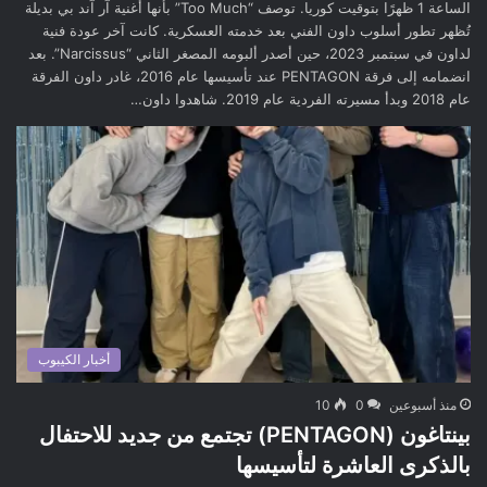
الساعة 1 ظهرًا بتوقيت كوريا. توصف “Too Much” بأنها أغنية آر آند بي بديلة
تُظهر تطور أسلوب داون الفني بعد خدمته العسكرية. كانت آخر عودة فنية
لداون في سبتمبر 2023، حين أصدر ألبومه المصغر الثاني “Narcissus”. بعد
انضمامه إلى فرقة PENTAGON عند تأسيسها عام 2016، غادر داون الفرقة
عام 2018 وبدأ مسيرته الفردية عام 2019. شاهدوا داون…
أخبار الكيبوب
منذ أسبوعين
0
10
بينتاغون (PENTAGON) تجتمع من جديد للاحتفال
بالذكرى العاشرة لتأسيسها