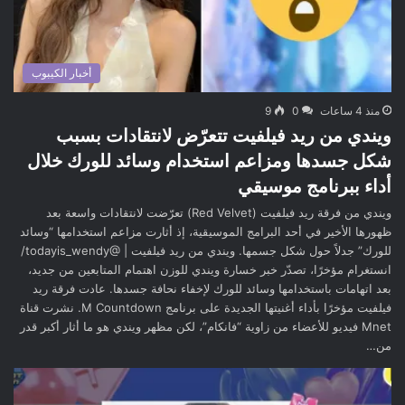
أخبار الكيبوب
منذ 4 ساعات
0
9
ويندي من ريد فيلفيت تتعرّض لانتقادات بسبب
شكل جسدها ومزاعم استخدام وسائد للورك خلال
أداء ببرنامج موسيقي
ويندي من فرقة ريد فيلفيت (Red Velvet) تعرّضت لانتقادات واسعة بعد
ظهورها الأخير في أحد البرامج الموسيقية، إذ أثارت مزاعم استخدامها “وسائد
للورك” جدلاً حول شكل جسمها. ويندي من ريد فيلفيت | @todayis_wendy/
انستغرام مؤخرًا، تصدّر خبر خسارة ويندي للوزن اهتمام المتابعين من جديد،
بعد اتهامات باستخدامها وسائد للورك لإخفاء نحافة جسدها. عادت فرقة ريد
فيلفيت مؤخرًا بأداء أغنيتها الجديدة على برنامج M Countdown. نشرت قناة
Mnet فيديو للأعضاء من زاوية “فانكام”، لكن مظهر ويندي هو ما أثار أكبر قدر
من…