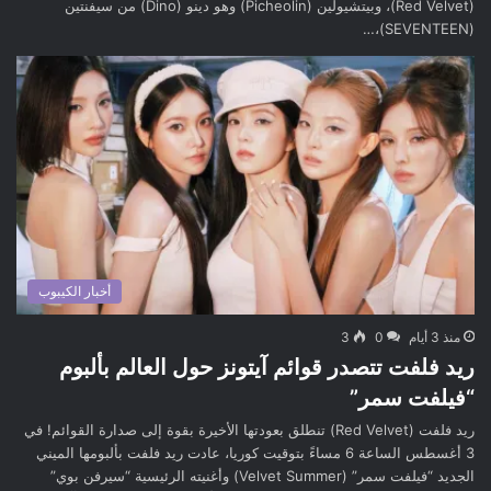
(Red Velvet)، وبيتشيولين (Picheolin) وهو دينو (Dino) من سيفنتين
(SEVENTEEN)،…
أخبار الكيبوب
منذ 3 أيام
0
3
ريد فلفت تتصدر قوائم آيتونز حول العالم بألبوم
“فيلفت سمر”
ريد فلفت (Red Velvet) تنطلق بعودتها الأخيرة بقوة إلى صدارة القوائم! في
3 أغسطس الساعة 6 مساءً بتوقيت كوريا، عادت ريد فلفت بألبومها الميني
الجديد “فيلفت سمر” (Velvet Summer) وأغنيته الرئيسية “سيرفن بوي”