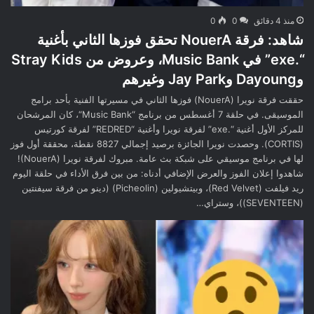
منذ 4 دقائق
0
0
شاهد: فرقة NouerA تحقق فوزها الثاني بأغنية
“.exe” في Music Bank، وعروض من Stray Kids
وDayoung وJay Park وغيرهم
حققت فرقة نويرا (NouerA) فوزها الثاني في مسيرتها الفنية بأحد برامج
الموسيقى. في حلقة 7 أغسطس من برنامج “Music Bank“، كان المرشحان
للمركز الأول أغنية “.exe” لفرقة نويرا وأغنية “REDRED” لفرقة كورتيس
(CORTIS). وحصدت نويرا الجائزة برصيد إجمالي 8827 نقطة، محققة أول فوز
لها في برنامج موسيقي على شبكة بث عامة. مبروك لفرقة نويرا (NouerA)!
شاهدوا إعلان الفوز والعرض الإضافي أدناه: من بين فرق الأداء في حلقة اليوم
ريد فيلفت (Red Velvet)، وبيتشيولين (Picheolin) (دينو من فرقة سيفنتين
(SEVENTEEN))، وستراي…