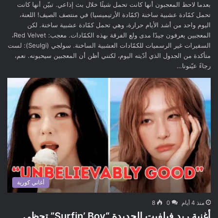
بعدما لاحظ المعجبون أنها كانت تحمل شيئًا خلال بث إذاعي. تبيّن أنها كانت
تحمل كمّادة عشبية ساخنة (كمّادة الأرتيميسيا) في منتصف الصيف! اللعنة،
اليوم واحد من أشد الأيام حرارة، وهي تحمل كمّادة عشبية ساخنة. لكن
المعجبين يعرفون جيدًا مدى ولع الفرقة بهذه الكمّادات. معجب: Red Velvet،
السفيرات غير الرسميات للكمّادات العشبية الساخنة. سولجي (Seulgi): لست
متأكدة من الجدول الذي أدّيته اليوم، لكنني أظن أن المعجبين سيحبونه. نعم،
رجاءً عيّنونا…
أغاني كورية
منذ 4 أيام
0
8
أغنية ريد فيلفيت الجديدة “Surfin’ Boy” تحظى