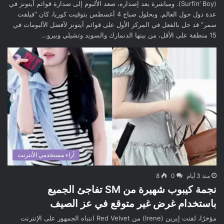
(Surfin’ Boy). ومباشرة بعد إصداره، صعد الألبوم إلى صدارة قوائم آيتونز في
عدة دول حول العالم. وبحلول صباح 4 أغسطس بتوقيت كوريا، كان “فيلفت
سمر” قد حل بالفعل في المركز الأول على قوائم آيتونز لأفضل الألبومات في
15 منطقة على الأقل، من بينها الدنمارك والسويد وتشيلي وبيرو…
آراء مستخدمي الأنترنت
منذ 3 أيام
0
8
نجمة كيبوب شهيرة من SM تفاجئ الجميع
باستخدام غرض غير متوقع في عز الصيف
مؤخرًا، لفتت إيرين (Irene) من Red Velvet انتباه الجمهور على الإنترنت