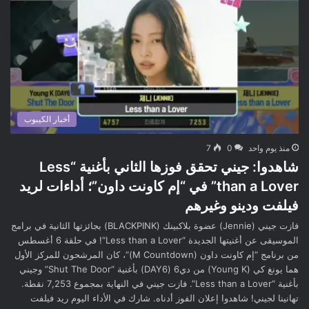
أخبار الكيبوب
منذ يوم واحد
0
7
شاهدوا: جيني تحقق فوزها الثاني بأغنية “Less
than a Lover” في “إم كاونت داون”؛ أداءات لريد
فيلفت ودينو وغيرهم
فازت جيني (Jennie) عضوة بلاكبينك (BLACKPINK) بجائزتها الثانية في برامج
الموسيقى عن أغنيتها الجديدة “Less than a Lover“! في حلقة 6 أغسطس
من برنامج “إم كاونت داون (M Countdown)“، كان المرشحون للمركز الأول
هما يونغ كي (Young K) من دي6 (DAY6) بأغنية “Shut The Door” وجيني
بأغنية “Less than a Lover”. فازت جيني في النهاية بمجموع 7,253 نقطة.
تهانينا لجيني! شاهدوا إعلان الفوز أدناه. شارك في الأداء اليوم ريد فيلفت