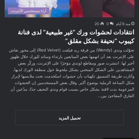
آراء مستخدمي الأنترنت
منذ 6 أيام
0
20
انتقادات لحشوات ورك “غير طبيعية” لدى فنانة
كيبوب “نحيفة بشكل مقلق”
تحوّلت وندي (Wendy) من فرقة ريد فيلفت (Red Velvet) إلى محور نقاش
على الإنترنت بعد أن اتهمها بعض المتابعين بارتداء وسائد للورك خلال ظهور
أخير لها. انتشرت صور ومقاطع لوندي مؤخرًا على الإنترنت، وركّز بعض
المشاهدين على الشكل المنحني بشكل ملحوظ حول منطقة الورك لديها.
وأثارت طريقة التنسيق تكهنات بأن حشوات استُخدمت تحت ملابسها لإبراز
شكل الساعة الرملية بوضوح أكبر. وقال بعض المستخدمين إن الحشوات
المزعومة بدت لافتة بشكل خاص بسبب قوام وندي النحيف جدًا، مدّعين أن
الفارق المفاجئ بين…
تحميل المزيد