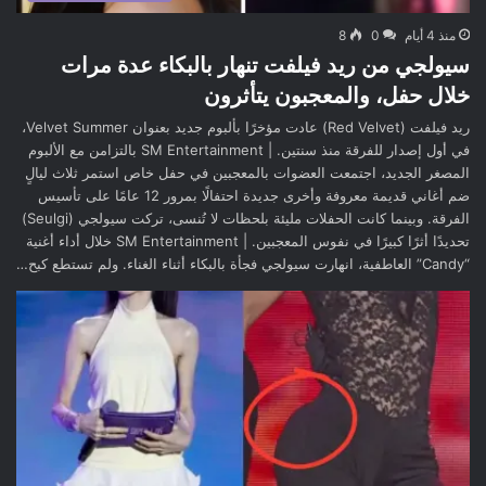
منذ 4 أيام
0
8
سيولجي من ريد فيلفت تنهار بالبكاء عدة مرات
خلال حفل، والمعجبون يتأثرون
ريد فيلفت (Red Velvet) عادت مؤخرًا بألبوم جديد بعنوان Velvet Summer،
في أول إصدار للفرقة منذ سنتين. | SM Entertainment بالتزامن مع الألبوم
المصغر الجديد، اجتمعت العضوات بالمعجبين في حفل خاص استمر ثلاث ليالٍ
ضم أغاني قديمة معروفة وأخرى جديدة احتفالًا بمرور 12 عامًا على تأسيس
الفرقة. وبينما كانت الحفلات مليئة بلحظات لا تُنسى، تركت سيولجي (Seulgi)
تحديدًا أثرًا كبيرًا في نفوس المعجبين. | SM Entertainment خلال أداء أغنية
“Candy” العاطفية، انهارت سيولجي فجأة بالبكاء أثناء الغناء. ولم تستطع كبح…