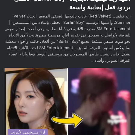
بردود فعل إيجابية واسعة
ريد فيلفيت (Red Velvet) عادت بألبومها الصيفي المصغر الجديد Velvet
Summer، وأغنيتها الرئيسية “Surfin’ Boy” تحظى بإشادة من المستمعين. |
SM Entertainment صدرت الأغنية في 3 أغسطس، وهي أحدث إصدار صيفي
للفرقة، وتُواصل به سمعتها في تقديم أغانٍ موسمية مميزة. وبدلاً من الاتجاه
نحو صوت صيفي مبسّط، تجمع “Surfin’ Boy” بين ألحان حالمة وأجواء منعشة،
بما يعكس أسلوب الفرقة المميز. | SM Entertainment لفتت الأغنية الانتباه
بشكل خاص بسبب طابعها المستوحى من موسيقى البوسا نوفا وأداء أعضاء
الفرقة الصوتي. وأشاد…
آراء مستخدمي الأنترنت