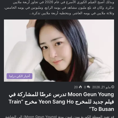
وبذلك أصبح الفيلم الكوري الأسرع في عام 2026 في تجاوز أربعة ملايين
تذكرة. وكان قد بلغ مليون مشاهد في يومه الرابع، ومليونين في يومه الخامس،
وثلاثة ملايين في يومه العاشر. وبتخطيه أربعة ملايين تذكرة…
أخبار الكي دراما
مايو 21, 2026
0
20
Moon Geun Young تدرس عرضًا للمشاركة في
فيلم جديد للمخرج Yeon Sang Ho مخرج “Train
To Busan”
قد تعود الممثلة الكورية مون غيون يونغ (Moon Geun Young) إلى الشاشة