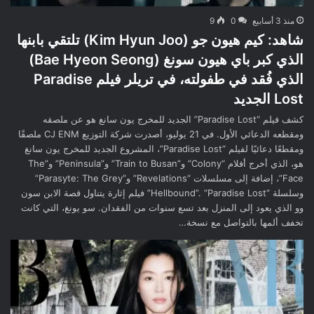
منذ 3 أسابيع
0
9
شاهد: كيم هيون جو (Kim Hyun Joo) تلتقي بابنها
الذي كبر باي هيون سونغ (Bae Hyeon Seong)
الذي فُقد في طفولته، في تريلر فيلم Paradise
Lost الجديد
كشف فيلم “Paradise Lost” الجديد للمخرج يون سانغ هو عن ملصقه
ومقطعه الدعائي الأول. في 21 يوليو، أصدرت شركة التوزيع CJ ENM ملصقًا
ومقطعًا دعائيًا لفيلم “Paradise Lost”، المشروع الجديد للمخرج يون سانغ
هو، الذي أخرج أفلام “Colony” و”Train to Busan” و”Peninsula” و”The
Face”، إضافة إلى مسلسلات “Revelations” و”Parasyte: The Grey”
وسلسلة “Hellbound”. “Paradise Lost” فيلم إثارة يتناول قصة الابن سون
وو الذي يعود إلى المنزل بعد تسع سنوات من الفقدان. سو يونغ، التي كانت
تخفف ألمها بالتواصل مع نسخة…