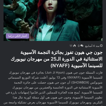
أخبار الكي دراما
منذ 4 أسابيع
0
11
جون جي هيون تفوز بجائزة النجمة الآسيوية
الاستثنائية في الدورة الـ25 من مهرجان نيويورك
للسينما الآسيوية (NYAFF)
فازت الممثلة جون جي هيون (Jun Ji Hyun) بجائزة في مهرجان نيويورك
للسينما الآسيوية (NYAFF)! وفي 13 يوليو، أعلنت شركة التوزيع السينمائي
شوبوكس (SHOWBOX) أن جون جي هيون حصلت على جائزة النجمة
الآسيوية الاستثنائية في الدورة الخامسة والعشرين من مهرجان نيويورك
للسينما الآسيوية. تُمنح هذه الجائزة للممثلين الذين قدّموا إسهامات بارزة في
تطوير السينما الآسيوية، وجون جي هيون هي أول ممثلة كورية تنال هذا
التكريم. ومهرجان نيويورك للسينما الآسيوية مهرجان يعرض تشكيلة واسعة من