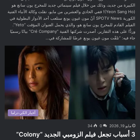
الكبيرة من جديد، وذلك من خلال فيلم سينمائي جديد للمخرج يون سانغ هو
(Yeon Sang Ho)! ففي الحادي والعشرين من مايو، نقلت وكالة الأنباء الفنية
الكورية SPOTV News أنّ مون غيون يونغ ستلعب أحد الأدوار البطولية في
الفيلم القادم للمخرج يون سانغ هو، والذي يحمل العنوان المؤقت “Yeto”.
وردًّا على هذه التقارير، أصدرت شركتها الفنية “Cré Company” بيانًا رسميًا
جاء فيه: “تلقّت مون غيون يونغ عرضًا للمشاركة في…
أخبار الكي دراما
مايو 19, 2026
0
34
3 أسباب تجعل فيلم الزومبي الجديد “Colony”