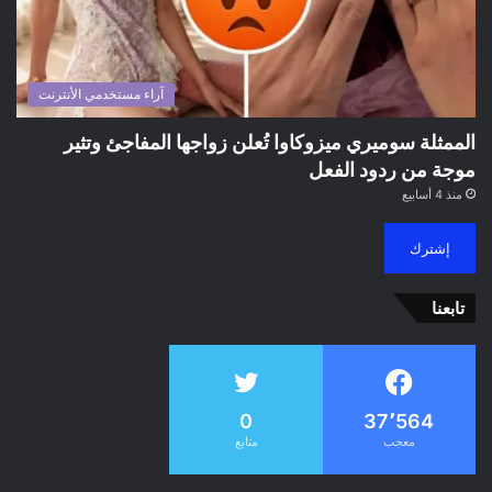
آراء مستخدمي الأنترنت
الممثلة سوميري ميزوكاوا تُعلن زواجها المفاجئ وتثير
موجة من ردود الفعل
منذ 4 أسابيع
إشترك
تابعنا
0
37٬564
معجب
متابع