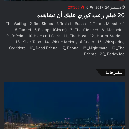
ديسمبر 24, 2017
0
29٬307
20 فيلم رعب كوري عليك أن تشاهده
1_The Wailing 2_Red Shoes 3_Train to Busan 4_Three, Monster
5_Tunnel 6_Epitaph (Gidam) 7 _The Silenced 8 _Manhole
9 _R-Point 10_Hide and Seek 11_ The Host 12_ Horror Stories
13 _Killer Toon 14_ White: Melody of Death 15 _Whispering
Corridors 16_ Dead Friend 17_ Phone 18 _Nightmare 19 _The
Priests 20_ Bedeviled
مقترحاتنا