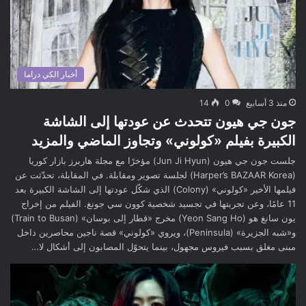
أخبار الكي دراما
منذ 3 أسابيع
0
14
جون جي هيون تتحدث عن عودتها إلى الشاشة
الكبيرة بفيلم «كولوني» وتجاوز الماضي والمزيد
جلست جون جي هيون (Jun Ji Hyun) مؤخرًا مع مجلة هاربرز بازار كوريا
(Harper’s BAZAAR Korea) لجلسة تصوير ومقابلة. في المقابلة، تحدّثت عن
فيلمها الأخير «كولوني» (Colony) الذي شكّل عودتها إلى الشاشة الكبيرة بعد
11 عامًا، وعن تجربتها في تجسيد شخصية كوون سي جونغ. الفيلم من إخراج
يون سانغ هو (Yeon Sang Ho) مخرج «قطار إلى بوسان» (Train to Busan)
و«شبه الجزيرة» (Peninsula)، ويروي «كولوني» قصة ناجين محاصرين داخل
مبنى مغلق بسبب فيروس مجهول، بينما يتحوّل المصابون إلى أشكال لا…