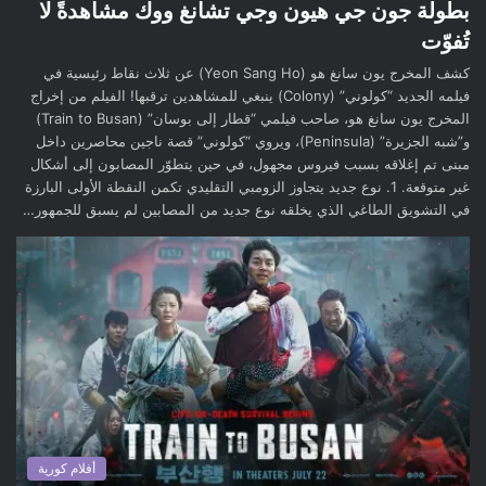
بطولة جون جي هيون وجي تشانغ ووك مشاهدةً لا
تُفوّت
كشف المخرج يون سانغ هو (Yeon Sang Ho) عن ثلاث نقاط رئيسية في
فيلمه الجديد “كولوني” (Colony) ينبغي للمشاهدين ترقبها! الفيلم من إخراج
المخرج يون سانغ هو، صاحب فيلمي “قطار إلى بوسان” (Train to Busan)
و”شبه الجزيرة” (Peninsula)، ويروي “كولوني” قصة ناجين محاصرين داخل
مبنى تم إغلاقه بسبب فيروس مجهول، في حين يتطوّر المصابون إلى أشكال
غير متوقعة. 1. نوع جديد يتجاوز الزومبي التقليدي تكمن النقطة الأولى البارزة
في التشويق الطاغي الذي يخلقه نوع جديد من المصابين لم يسبق للجمهور…
أفلام كورية