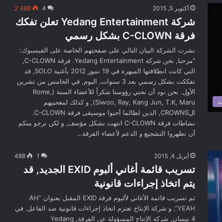
أكتوبر 5, 2015
4
2٬488
شركة Yedang Entertainment تعلن تفكك
فرقة C-CLOWN بشكل رسمي
نشرت الشركة البيان التالي على صفحتهم الخاصة على الفيسبوك:
“مرحبا, نحن شركة Yedang Entertainment. فرقة C-CLOWN,
التي كانت انطلاقتها المبهرة في 19 تموز 2012 بأغنية SOLO, قد
تفككت بشكل رسمي بعد 3 سنوات, اليوم, في الخامس من تشرين
الأول. نحن نود أن نحني رؤوسنا شكراً للأعضاء الستة (Rome,
ب
Siwoo, Ray, Kang Jun, T.K, Maru), و كذلك لمعجبيهم
الCROWNS, الذين لطالما أحبوا موسيقى فرقة C-CLOWN.
نشاطات فرقة C-CLOWN انتهت بشكل مؤسف, و لكن نرجو منكم
أن تظهروا التشجيع و الدعم لأعضاء الفرقة…
أبريل 4, 2015
1
488
تسريب قائمة أغاني ألبوم EXID الجديد, قد
يتم اتخاذ إجراءات قانونية
تم تسريب قائمة الأغاني لألبوم فرقة EXID المقبل بعنوان “AH
YEAH”, و شركة الإنتاج تعتزم اتخاذ إجراءات قانونية ضد الفاعل. في
4 نيسان, شركة الإنتاج المسؤولة عن الفرقة, Yedang