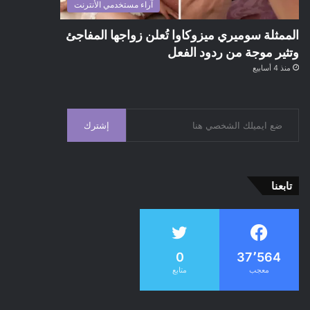
آراء مستخدمي الأنترنت
الممثلة سوميري ميزوكاوا تُعلن زواجها المفاجئ
وتثير موجة من ردود الفعل
منذ 4 أسابيع
إشترك
تابعنا
0
37٬564
معجب
متابع