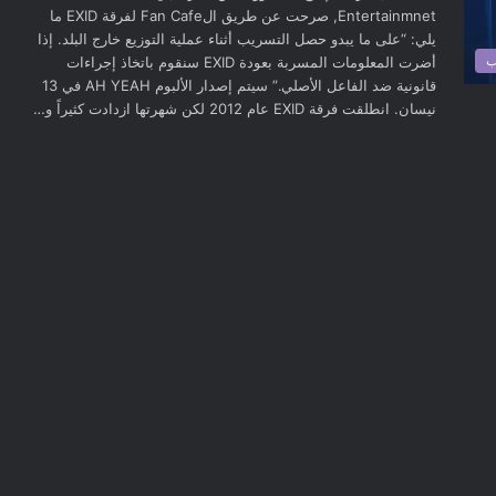
Entertainmnet, صرحت عن طريق الFan Cafe لفرقة EXID ما
يلي: “على ما يبدو حصل التسريب أثناء عملية التوزيع خارج البلد. إذا
ب
أضرت المعلومات المسربة بعودة EXID سنقوم باتخاذ إجراءات
قانونية ضد الفاعل الأصلي.” سيتم إصدار الألبوم AH YEAH في 13
نيسان. انطلقت فرقة EXID عام 2012 لكن شهرتها ازدادت كثيراً و…