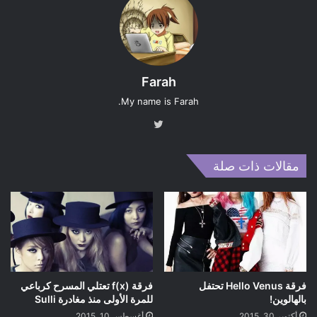
Farah
My name is Farah.
تويت
ر
مقالات ذات صلة
فرقة Hello Venus تحتفل
فرقة f(x) تعتلي المسرح كرباعي
بالهالوين!
للمرة الأولى منذ مغادرة Sulli
أكتوبر 30, 2015
أغسطس 10, 2015