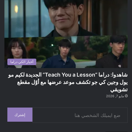
أخبار الكي دراما
شاهدوا: دراما “Teach You a Lesson” الجديدة لكيم مو
يول وجين كي جو تكشف موعد عرضها مع أوّل مقطع
تشويقي
مايو 7, 2026
ضع ايميلك الشخصي هنا
إشترك