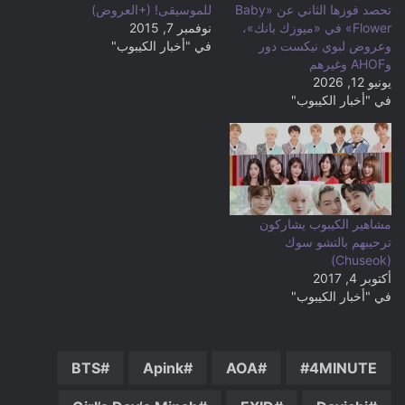
تحصد فوزها الثاني عن «Baby
للموسيقى! (+العروض)
Flower» في «ميوزك بانك»،
نوفمبر 7, 2015
وعروض لبوي نيكست دور
في "أخبار الكيبوب"
وAHOF وغيرهم
يونيو 12, 2026
في "أخبار الكيبوب"
مشاهير الكيبوب يشاركون
ترحيبهم بالتشو سوك
(Chuseok)
أكتوبر 4, 2017
في "أخبار الكيبوب"
BTS
Apink
AOA
4MINUTE