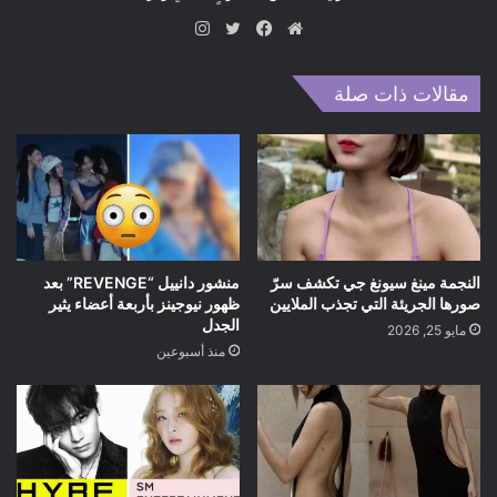
موق
في
تويت
انس
ع
سب
ر
تقر
الوي
وك
ام
مقالات ذات صلة
ب
النجمة مينغ سيونغ جي تكشف سرّ
منشور دانييل “REVENGE” بعد
صورها الجريئة التي تجذب الملايين
ظهور نيوجينز بأربعة أعضاء يثير
الجدل
مايو 25, 2026
منذ أسبوعين