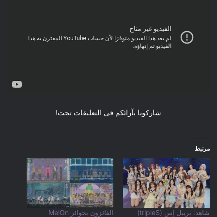
شاركونا بآرائكم في التعليقات تحت!
مرتبط
شاهد: تريبل إس (tripleS)
الفائزون بجوائز MelOn