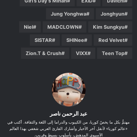
Girl’s Day‘s Minah
EXID
Davichi
Jung Yonghwa
Jonghyun
Niel
MADCLOWN
Kim Sungkyu
SISTAR
SHINee
Red Velvet
Zion.T & Crush
VIXX
Teen Top
عبد الرحمن ناصر
مهتمٌّ بكل ما يخصّ كوريا، من الكيبوب والدراما إلى اللغة والثقافة. أكتب في
«عالم كوريا» لأنقل آخر الأخبار وأشارك القارئ العربي شغفي بهذا العالم
الآسيوي المدهش، بأسلوبٍ بسيطٍ وقريب.