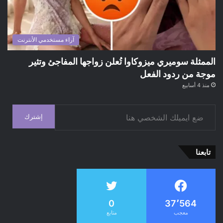
آراء مستخدمي الأنترنت
الممثلة سوميري ميزوكاوا تُعلن زواجها المفاجئ وتثير
موجة من ردود الفعل
منذ 4 أسابيع
ضع ايميلك الشخصي هنا
إشترك
تابعنا
0
37٬564
معجب
متابع