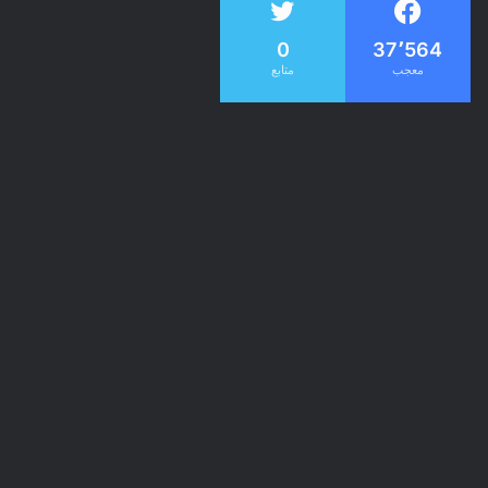
0
37٬564
معجب
متابع