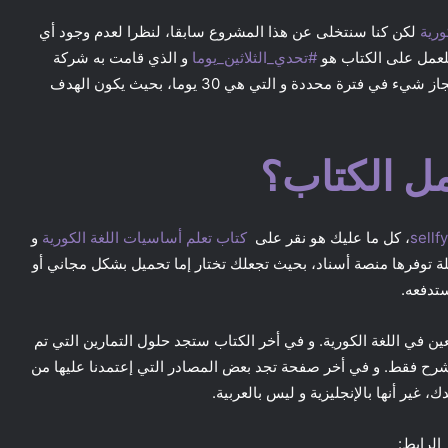
ورية
لكن كنا سنتخلى عن هذا المشروع سابقا، لنظرا لعدم وجود أي
لعمل على الكتاب هو
#‏
تحدي_الثلاثين_يوما‬
و الذي قامت به شركة
. الغرض من التحدي هو إنجاز شيء في فترة محددة و التي هي 30 يوما، بحيث يكون الهدف
ل الكتاب؟
sellfy
، كل ما عليك هو نقر على
كتاب تعلم أساسيات اللغة الكورية
و
 توفرها منصة أسناد، بحيث تجعلك تختار إما تحميل بشكل مجاني أو
تدفعه.
ح شيء معين في اللغة الكورية. و في أخر الكتاب ستجد حلول التمارين التي تم
شرح فقط. و في أخر صفحة تجد بعض المصادر التي إعتمدنا عليها من
، غير أنها بالإنجليزية و ليس بالعربية.
الرابط: