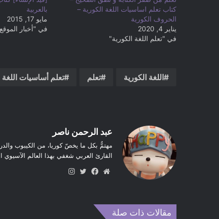
كتاب تعلم اساسيات اللغة الكورية –
بالعربية
الحروف الكورية
مايو 17, 2015
يناير 4, 2020
في "أخبار الموقع
في "تعلم اللغة الكورية"
اللغة الكورية
تعلم
تعلم أساسيات اللغة ا
عبد الرحمن ناصر
مهتمٌّ بكل ما يخصّ كوريا، من الكيبوب والدر
القارئ العربي شغفي بهذا العالم الآسيوي 
موق
في
تويت
انس
ع
سب
ر
تقر
الوي
وك
ام
ب
مقالات ذات صلة