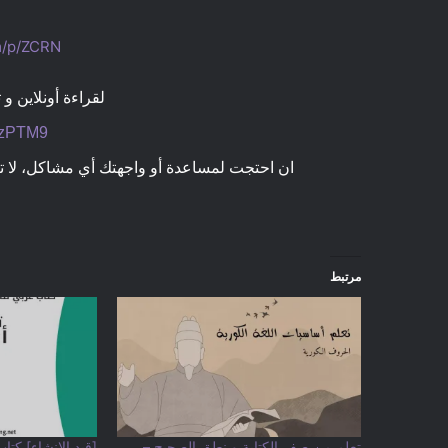
om/p/ZCRN
لقراءة أونلاين و تحميل 
/4zPTM9
ان احتجت لمساعدة أو واجهتك أي مشاكل، لا 
مرتبط
تعلم من صفر الكتابة و نطق الصحيح –
[قيد الإنشاء] كتاب