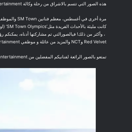
هذه الصور التي تتسم بالاشراق من رحلة وكالة SM Entertainment الى هاواي لا شك أن الجميع بدى انه قضى وقتا رائعا!
Red Velvet وNCT والمزيد من عائلة و موظفي SM Entertainment في جميع أنحاء مع مجموعة متنوعة من الأنشطة.
تمتعو بالصور الرائعة لفنانيكم المفضلين من SM Entertainment: