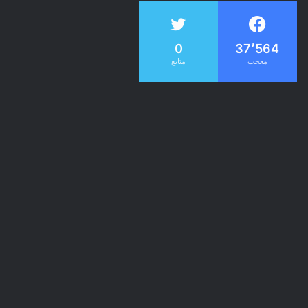
0
37٬564
معجب
متابع