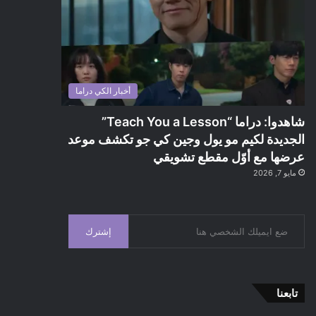
أخبار الكي دراما
شاهدوا: دراما “Teach You a Lesson”
الجديدة لكيم مو يول وجين كي جو تكشف موعد
عرضها مع أوّل مقطع تشويقي
مايو 7, 2026
إشترك
تابعنا