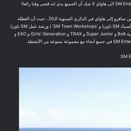
مرة أخرى في أغسطس، معظم فنانين SM Town والموظفين سافرو إلى هاواي في الذكرى السنوية الـ20 ، حيث أن العطلة
كانت مليئة بالأحداث الفريدة مثل’SM Town Olympics’ (اولمبياد SM تاون) و ‘SM Town Workshops’ ( ورشة عمل SM تاون)
، وأكثر من ذلك! فيالصورالتي تم مشاركتها أدناه، يمكنكم رؤية BoA و Super Junior و TRAX و Girls’ Generation و EXO و