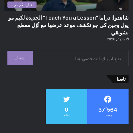
أخبار الكي دراما
شاهدوا: دراما “Teach You a Lesson” الجديدة لكيم مو
يول وجين كي جو تكشف موعد عرضها مع أوّل مقطع
تشويقي
مايو 7, 2026
ضع ايميلك الشخصي هنا
إشترك
تابعنا
0
37٬564
معجب
متابع