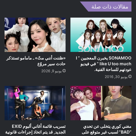
مقالات ذات صلة
SONAMOO يخبرن المعجبين ” I
«ظننت أنني متّ» ـ مامامو تستذكر
like U too much ” في فيديو
حادث سير مروّع
عودتهم للساحة الفنية.
يونيو 9, 2026
يونيو 30, 2016
مغني كوري يتخلى عن تحدي
تسريب قائمة أغاني ألبوم EXID
“BAD” لسبب غير متوقع على
الجديد, قد يتم اتخاذ إجراءات قانونية