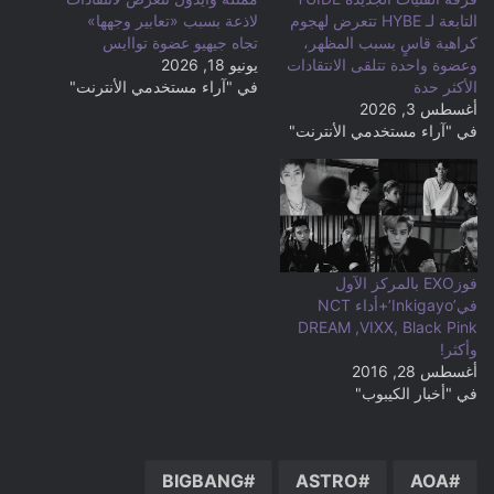
التابعة لـ HYBE تتعرض لهجوم
لاذعة بسبب «تعابير وجهها»
كراهية قاسٍ بسبب المظهر،
تجاه جيهيو عضوة تواايس
وعضوة واحدة تتلقى الانتقادات
يونيو 18, 2026
الأكثر حدة
في "آراء مستخدمي الأنترنت"
أغسطس 3, 2026
في "آراء مستخدمي الأنترنت"
فوزEXO بالمركز الآول
في’Inkigayo’+أداء NCT
DREAM ,VIXX, Black Pink
وأكثر!
أغسطس 28, 2016
في "أخبار الكيبوب"
BIGBANG
ASTRO
AOA