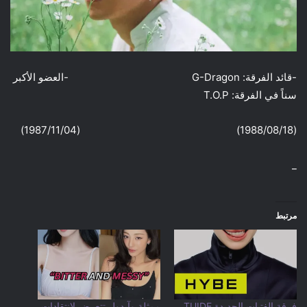
-قائد الفرقة: G-Dragon -العضو الأكبر
سناً في الفرقة: T.O.P
(1988/08/18) (1987/11/04)
_
مرتبط
فرقة الفتيات الجديدة TUIDE
ممثلة وآيدول تتعرض لانتقادات