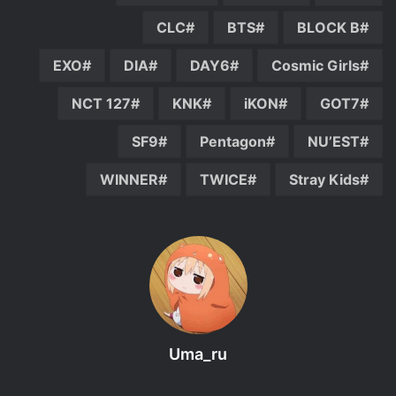
CLC
BTS
BLOCK B
EXO
DIA
DAY6
Cosmic Girls
NCT 127
KNK
iKON
GOT7
SF9
Pentagon
NU’EST
WINNER
TWICE
Stray Kids
Uma_ru