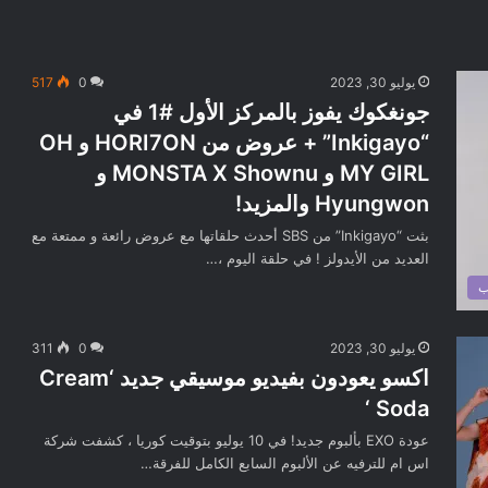
يوليو 30, 2023
0
517
جونغكوك يفوز بالمركز الأول #1 في
“Inkigayo” + عروض من HORI7ON و OH
MY GIRL و MONSTA X Shownu و
Hyungwon والمزيد!
بثت “Inkigayo” من SBS أحدث حلقاتها مع عروض رائعة و ممتعة مع
العديد من الأيدولز ! في حلقة اليوم ،…
ب
يوليو 30, 2023
0
311
اكسو يعودون بفيديو موسيقي جديد ‘Cream
Soda ‘
عودة EXO بألبوم جديد! في 10 يوليو بتوقيت كوريا ، كشفت شركة
اس ام للترفيه عن الألبوم السابع الكامل للفرقة…