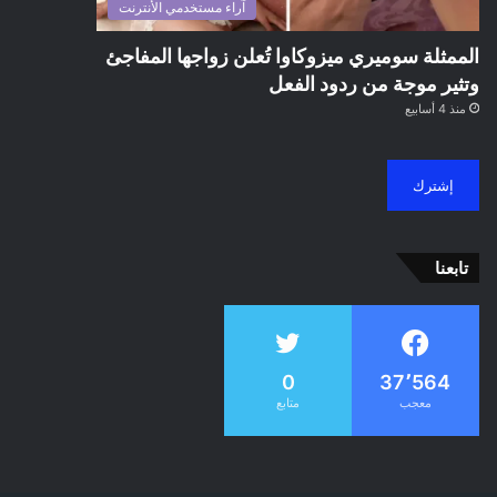
آراء مستخدمي الأنترنت
الممثلة سوميري ميزوكاوا تُعلن زواجها المفاجئ
وتثير موجة من ردود الفعل
منذ 4 أسابيع
إشترك
تابعنا
0
37٬564
معجب
متابع