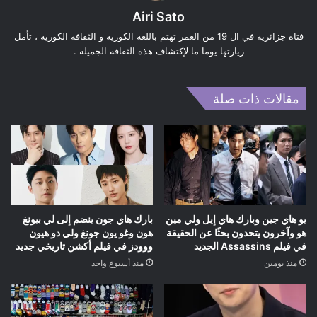
Airi Sato
فتاة جزائرية في ال 19 من العمر تهتم باللغة الكورية و الثقافة الكورية ، تأمل
زيارتها يوما ما لإكتشاف هذه الثقافة الجميلة .
مقالات ذات صلة
يو هاي جين وبارك هاي إيل ولي مين
بارك هاي جون ينضم إلى لي بيونغ
هو وآخرون يتحدون بحثًا عن الحقيقة
هون وغو يون جونغ ولي دو هيون
في فيلم Assassins الجديد
ووودز في فيلم أكشن تاريخي جديد
منذ يومين
منذ أسبوع واحد