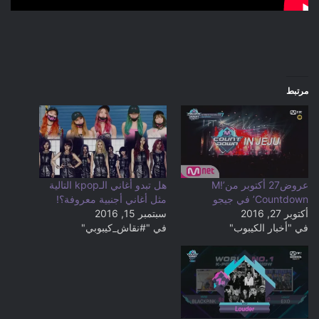
مرتبط
عروض27 أكتوبر من’M!
هل تبدو أغاني الـkpop التالية
Countdown’ في جيجو
مثل أغاني أجنبية معروفة؟!
أكتوبر 27, 2016
سبتمبر 15, 2016
في "أخبار الكيبوب"
في "#نقاش_كيبوبي"