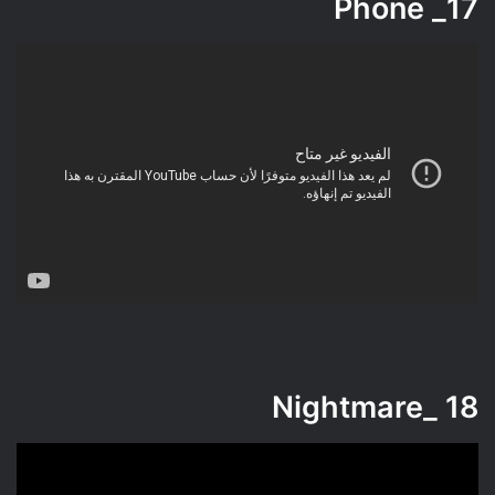
Phone
17_
_Nightmare
18