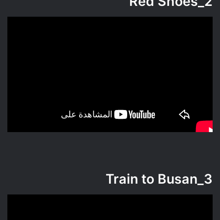
Red Shoes
2_
Train to Busan
3_