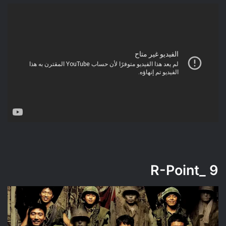
_R-Point
9